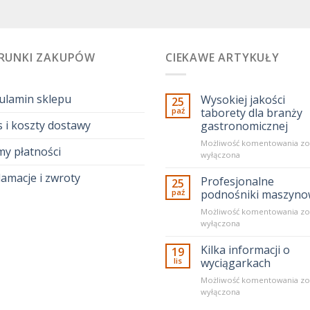
RUNKI ZAKUPÓW
CIEKAWE ARTYKUŁY
ulamin sklepu
Wysokiej jakości
25
paź
taborety dla branży
 i koszty dostawy
gastronomicznej
Wy
Możliwość komentowania
zo
my płatności
ja
wyłączona
ta
amacje i zwroty
dl
Profesjonalne
25
br
paź
podnośniki maszyn
ga
Pr
Możliwość komentowania
zo
po
wyłączona
ma
Kilka informacji o
19
lis
wyciągarkach
Kil
Możliwość komentowania
zo
in
wyłączona
o