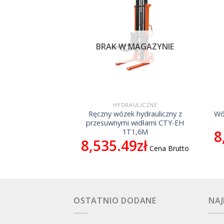
MAGAZYNIE
BRAK W MAGAZYNIE
TRYCZNE
HYDRAULICZNE
 elektryczny WS-
Ręczny wózek hydrauliczny z
Wó
0S-2500
przesuwnymi widłami CTY-EH
86.76
zł
8
1T1,6M
8,535.49
zł
 Brutto
Cena Brutto
OSTATNIO DODANE
NAJ