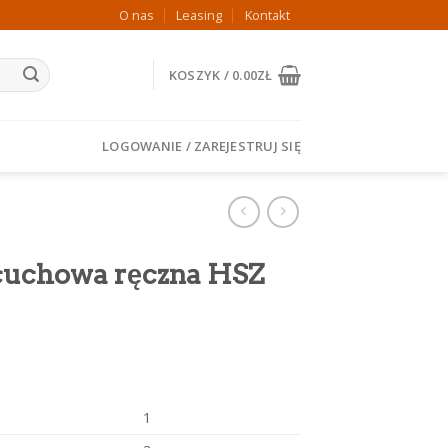
O nas
Leasing
Kontakt
KOSZYK /
0.00
ZŁ
LOGOWANIE / ZAREJESTRUJ SIĘ
cuchowa ręczna HSZ
1