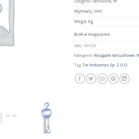
Długość łańcucha, m
Wymiary, mm
Waga, kg
Brak w magazynie
SKU:
101131
Kategorie:
Wciągarki łańcuchowe
,
W
Tag:
Tor-Industries Sp. Z O.O.