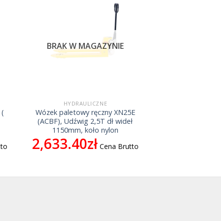
BRAK W MAGAZYNIE
HYDRAULICZNE
 (
Wózek paletowy ręczny XN25E
(ACBF), Udźwig 2,5T dł wideł
1150mm, koło nylon
2,633.40
zł
tto
Cena Brutto