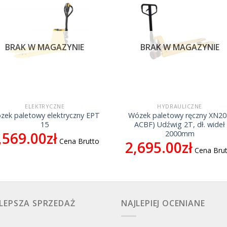
BRAK W MAGAZYNIE
BRAK W MAGAZYNIE
ELEKTRYCZNE
HYDRAULICZNE
zek paletowy elektryczny EPT
Wózek paletowy ręczny XN20
15
ACBF) Udźwig 2T, dł. wideł
,569.00
zł
2000mm
Cena Brutto
2,695.00
zł
Cena Bru
LEPSZA SPRZEDAŻ
NAJLEPIEJ OCENIANE