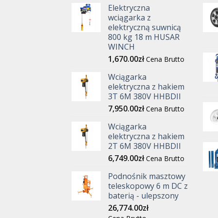
Elektryczna
wciągarka z
elektryczną suwnicą
800 kg 18 m HUSAR
WINCH
1,670.00
zł
Cena Brutto
Wciągarka
elektryczna z hakiem
3T 6M 380V HHBDII
7,950.00
zł
Cena Brutto
Wciągarka
elektryczna z hakiem
2T 6M 380V HHBDII
6,749.00
zł
Cena Brutto
Podnośnik masztowy
teleskopowy 6 m DC z
baterią - ulepszony
26,774.00
zł