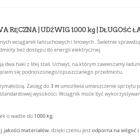
RĘCZNA | UDŹWIG 1000 kg | DŁUGOŚĆ 
nych wciągarek łańcuchowych i linowych . Świetnie sprawdzą
mioty bez dostępu do energii elektrycznej.
ą dwa haki z litej stali. Uchwyt, na którym zawieszamy ład
ięciem się podnoszonego/opuszczanego przedmiotu.
zymałością. Zasięg do
3 m
umożliwia umieszczenie sprzętu p
tandardowej wysokości. Wciągnik może być wykorzystywany
nek o wadze do
1000 kg
.
j jakości materiałów
, dzięki czemu jest
odporna na wilgoć i 