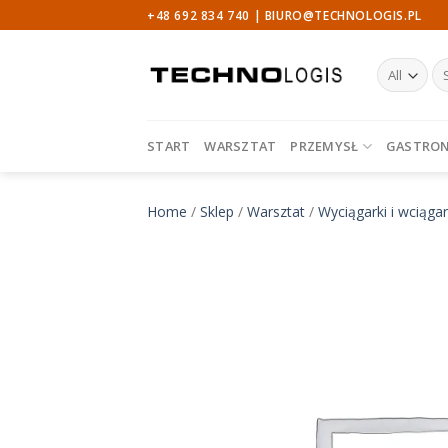
Skip
+48 692 834 740 |
BIURO@TECHNOLOGIS.PL
to
content
Sz
START
WARSZTAT
PRZEMYSŁ
GASTRO
Home
/
Sklep
/
Warsztat
/
Wyciągarki i wciągar