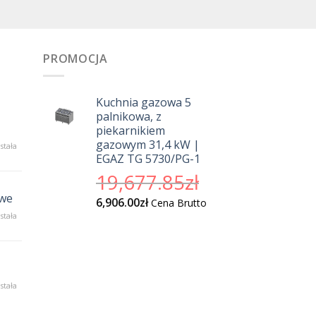
PROMOCJA
Kuchnia gazowa 5
palnikowa, z
piekarnikiem
gazowym 31,4 kW |
sokiej
stała
EGAZ TG 5730/PG-1
kości
borety
Pierwotna
19,677.85
zł
a
cena
anży
owe
Aktualna
6,906.00
zł
Cena Brutto
wynosiła:
stronomicznej
cena
ofesjonalne
stała
19,677.85zł.
dnośniki
wynosi:
szynowe
6,906.00zł.
ka
stała
formacji