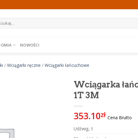
ukaj:
NOMIA
NOWOŚCI
ki
/
Wciągarki ręczne
/
Wciągarki łańcuchowe
Wciągarka łań
1T 3M
353.10
zł
Cena Brutto
Udźwig, t