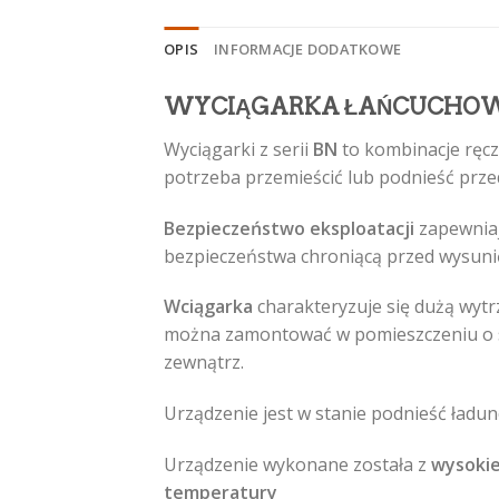
OPIS
INFORMACJE DODATKOWE
WYCIĄGARKA ŁAŃCUCHOWA 
Wyciągarki z serii
BN
to kombinacje ręcz
potrzeba przemieścić lub podnieść przed
Bezpieczeństw
o eksploatacji
zapewniaj
bezpieczeństwa chroniącą przed wysun
Wciągarka
charakteryzuje się dużą wytr
można zamontować w pomieszczeniu o s
zewnątrz.
Urządzenie jest w stanie podnieść ładu
Urządzenie wykonane została z
wysokie
temperatury