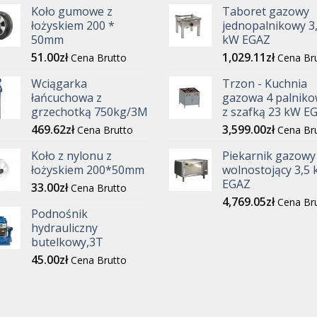
Koło gumowe z
Taboret gazowy
łożyskiem 200 *
jednopalnikowy 3
50mm
kW EGAZ
51.00
zł
1,029.11
zł
Cena Brutto
Cena Br
Wciągarka
Trzon - Kuchnia
łańcuchowa z
gazowa 4 palniko
grzechotką 750kg/3M
z szafką 23 kW E
469.62
zł
3,599.00
zł
Cena Brutto
Cena Br
Koło z nylonu z
Piekarnik gazowy
łożyskiem 200*50mm
wolnostojący 3,5
EGAZ
33.00
zł
Cena Brutto
4,769.05
zł
Cena Br
Podnośnik
hydrauliczny
butelkowy,3T
45.00
zł
Cena Brutto