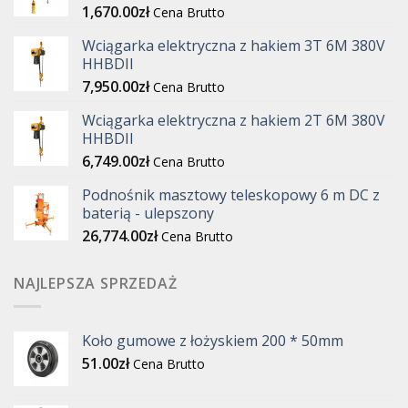
1,670.00
zł
Cena Brutto
Wciągarka elektryczna z hakiem 3T 6M 380V
HHBDII
7,950.00
zł
Cena Brutto
Wciągarka elektryczna z hakiem 2T 6M 380V
HHBDII
6,749.00
zł
Cena Brutto
Podnośnik masztowy teleskopowy 6 m DC z
baterią - ulepszony
26,774.00
zł
Cena Brutto
NAJLEPSZA SPRZEDAŻ
Koło gumowe z łożyskiem 200 * 50mm
51.00
zł
Cena Brutto