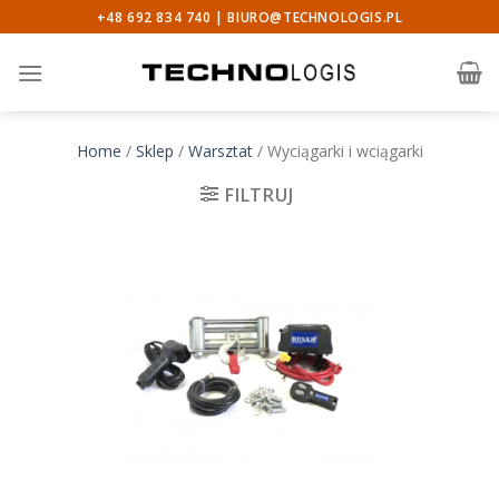
Skip
+48 692 834 740 |
BIURO@TECHNOLOGIS.PL
to
content
Home
/
Sklep
/
Warsztat
/
Wyciągarki i wciągarki
FILTRUJ