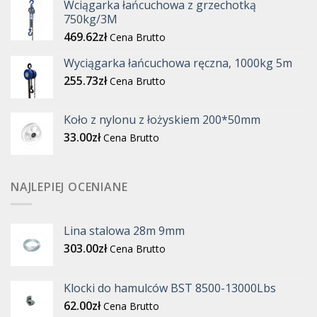
Wciągarka łańcuchowa z grzechotką
750kg/3M
469.62
zł
Cena Brutto
Wyciągarka łańcuchowa ręczna, 1000kg 5m
255.73
zł
Cena Brutto
Koło z nylonu z łożyskiem 200*50mm
33.00
zł
Cena Brutto
NAJLEPIEJ OCENIANE
Lina stalowa 28m 9mm
303.00
zł
Cena Brutto
Klocki do hamulców BST 8500-13000Lbs
62.00
zł
Cena Brutto