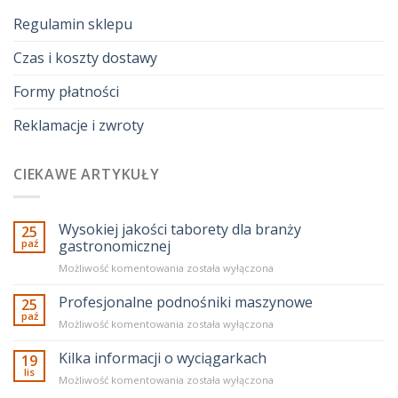
Regulamin sklepu
Czas i koszty dostawy
Formy płatności
Reklamacje i zwroty
CIEKAWE ARTYKUŁY
Wysokiej jakości taborety dla branży
25
paź
gastronomicznej
Wysokiej
Możliwość komentowania
została wyłączona
jakości
taborety
Profesjonalne podnośniki maszynowe
25
dla
paź
Profesjonalne
Możliwość komentowania
została wyłączona
branży
podnośniki
gastronomicznej
maszynowe
Kilka informacji o wyciągarkach
19
lis
Kilka
Możliwość komentowania
została wyłączona
informacji