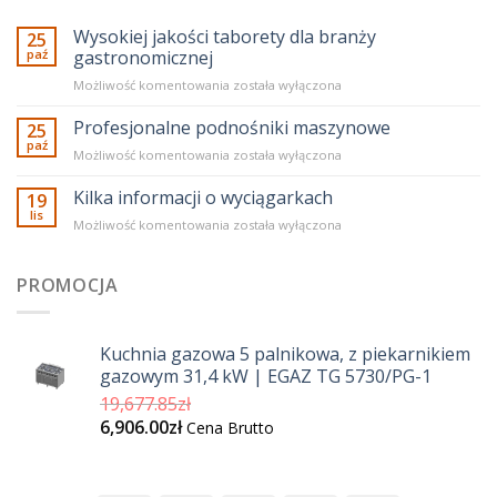
Wysokiej jakości taborety dla branży
25
paź
gastronomicznej
Wysokiej
Możliwość komentowania
została wyłączona
jakości
taborety
Profesjonalne podnośniki maszynowe
25
dla
paź
Profesjonalne
Możliwość komentowania
została wyłączona
branży
podnośniki
gastronomicznej
maszynowe
Kilka informacji o wyciągarkach
19
lis
Kilka
Możliwość komentowania
została wyłączona
informacji
o
wyciągarkach
PROMOCJA
Kuchnia gazowa 5 palnikowa, z piekarnikiem
gazowym 31,4 kW | EGAZ TG 5730/PG-1
Pierwotna
19,677.85
zł
Aktualna
cena
6,906.00
zł
Cena Brutto
cena
wynosiła:
wynosi:
19,677.85zł.
6,906.00zł.