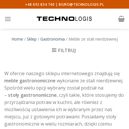
Skip
+48 692 834 740 |
BIURO@TECHNOLOGIS.PL
to
content
Home
/
Sklep
/
Gastronomia
/
Meble ze stali nierdzewnej
FILTRUJ
W ofercie naszego sklepu internetowego znajdują się
meble gastronomiczne
wykonane ze stali nierdzewnej.
Spośród wielu opcji wybrany został podział na:
–
stoły gastronomiczne
, czyli takie, które stosujemy do
przyrządzania potraw w kuchni, ale również z
możliwością ustawienia ich w wybranym przez nas
miejscu, już z gotowymi potrawami. Posiadamy stoły
gastronomiczne w wielu rozmiarach, dzięki czemu