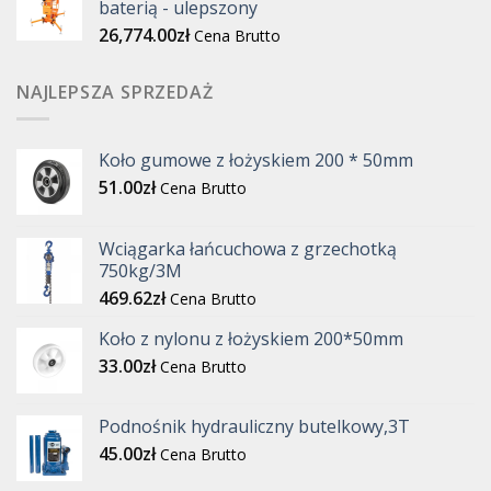
baterią - ulepszony
26,774.00
zł
Cena Brutto
NAJLEPSZA SPRZEDAŻ
Koło gumowe z łożyskiem 200 * 50mm
51.00
zł
Cena Brutto
Wciągarka łańcuchowa z grzechotką
750kg/3M
469.62
zł
Cena Brutto
Koło z nylonu z łożyskiem 200*50mm
33.00
zł
Cena Brutto
Podnośnik hydrauliczny butelkowy,3T
45.00
zł
Cena Brutto