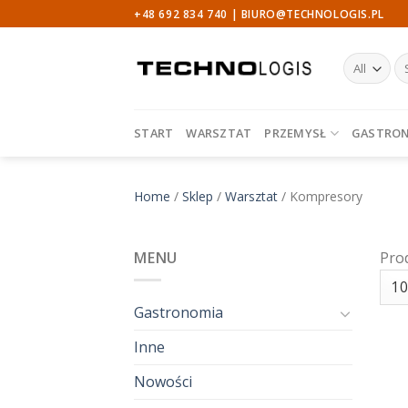
Skip
+48 692 834 740 |
BIURO@TECHNOLOGIS.PL
to
content
Sz
START
WARSZTAT
PRZEMYSŁ
GASTRO
Home
/
Sklep
/
Warsztat
/
Kompresory
MENU
Pro
Gastronomia
Inne
Nowości