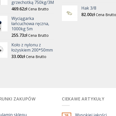
grzechotką 750kg/3M
Hak 3/8
469.62
zł
Cena Brutto
82.00
zł
Cena Brutt
Wyciągarka
łańcuchowa ręczna,
1000kg 5m
255.73
zł
Cena Brutto
Koło z nylonu z
łożyskiem 200*50mm
33.00
zł
Cena Brutto
RUNKI ZAKUPÓW
CIEKAWE ARTYKUŁY
ulamin sklepu
Wysokiej jakości
25