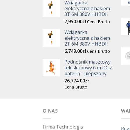
Wciągarka
elektryczna z hakiem
3T 6M 380V HHBDII
7,950.00
zł
Cena Brutto
Wciągarka
elektryczna z hakiem
2T 6M 380V HHBDII
6,749.00
zł
Cena Brutto
Podnośnik masztowy
teleskopowy 6 m DC z
baterią - ulepszony
26,774.00
zł
Cena Brutto
O NAS
WA
Firma Technologis
Reg