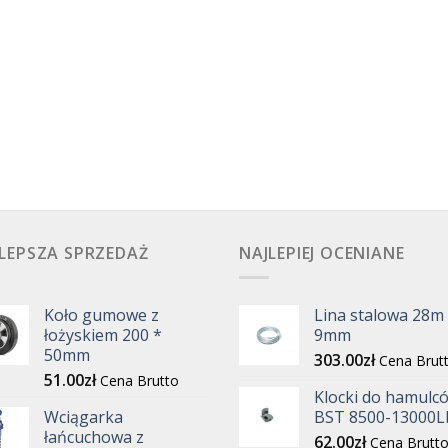
LEPSZA SPRZEDAŻ
NAJLEPIEJ OCENIANE
Koło gumowe z
Lina stalowa 28m
łożyskiem 200 *
9mm
50mm
303.00
zł
Cena Brut
51.00
zł
Cena Brutto
Klocki do hamulc
Wciągarka
BST 8500-13000L
łańcuchowa z
62.00
zł
Cena Brutt