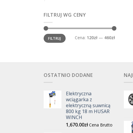
FILTRUJ WG CENY
Cena
Cena
Cena:
120zł
—
460zł
FILTRUJ
min.
maks.
OSTATNIO DODANE
NAJ
Elektryczna
wciągarka z
elektryczną suwnicą
800 kg 18 m HUSAR
WINCH
1,670.00
zł
Cena Brutto