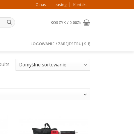
O nas
Leasing
Kontakt
KOSZYK /
0.00
ZŁ
LOGOWANIE / ZAREJESTRUJ SIĘ
sults