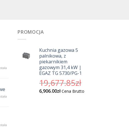
PROMOCJA
Kuchnia gazowa 5
palnikowa, z
piekarnikiem
gazowym 31,4 kW |
sokiej
stała
EGAZ TG 5730/PG-1
kości
borety
Pierwotna
19,677.85
zł
a
cena
anży
owe
Aktualna
6,906.00
zł
Cena Brutto
wynosiła:
stronomicznej
cena
ofesjonalne
stała
19,677.85zł.
dnośniki
wynosi:
szynowe
6,906.00zł.
ka
stała