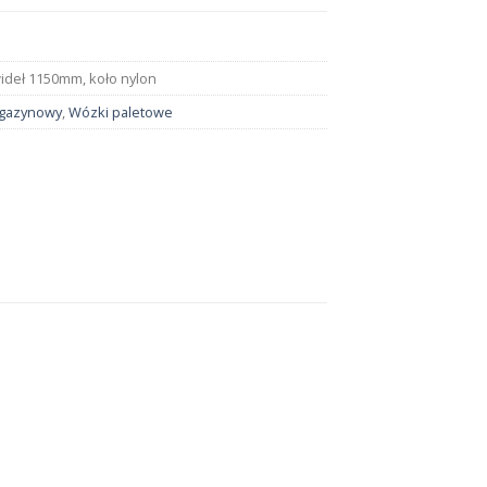
wideł 1150mm, koło nylon
agazynowy
,
Wózki paletowe