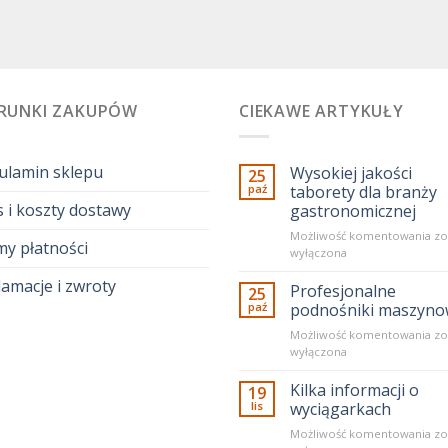
RUNKI ZAKUPÓW
CIEKAWE ARTYKUŁY
ulamin sklepu
Wysokiej jakości
25
paź
taborety dla branży
 i koszty dostawy
gastronomicznej
Wy
Możliwość komentowania
zo
my płatności
ja
wyłączona
ta
amacje i zwroty
dl
Profesjonalne
25
br
paź
podnośniki maszyn
ga
Pr
Możliwość komentowania
zo
po
wyłączona
ma
Kilka informacji o
19
lis
wyciągarkach
Kil
Możliwość komentowania
zo