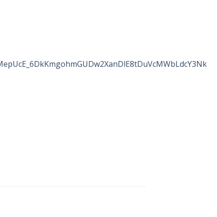
0zpMepUcE_6DkKmgohmGUDw2XanDlE8tDuVcMWbLdcY3Nk