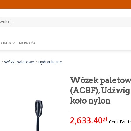
ukaj:
NOMIA
NOWOŚCI
y
/
Wózki paletowe
/
Hydrauliczne
Wózek paletow
(ACBF), Udźwig 
koło nylon
2,633.40
zł
Cena Brutt