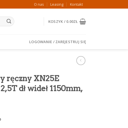
O nas
Leasing
Kontakt
KOSZYK /
0.00
ZŁ
LOGOWANIE / ZAREJESTRUJ SIĘ
y ręczny XN25E
2,5T dł wideł 1150mm,
o