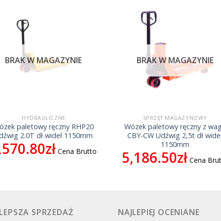
BRAK W MAGAZYNIE
BRAK W MAGAZYNIE
HYDRAULICZNE
SPRZĘT MAGAZYNOWY
ózek paletowy ręczny RHP20
Wózek paletowy ręczny z wa
dźwig 2.0T dł wideł 1150mm
CBY-CW Udźwig 2,5t dł wide
,570.80
zł
1150mm
Cena Brutto
5,186.50
zł
Cena Bru
LEPSZA SPRZEDAŻ
NAJLEPIEJ OCENIANE