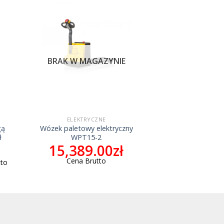
BRAK W MAGAZYNIE
ELEKTRYCZNE
gą
Wózek paletowy elektryczny
ł
WPT15-2
15,389.00
zł
Cena Brutto
tto