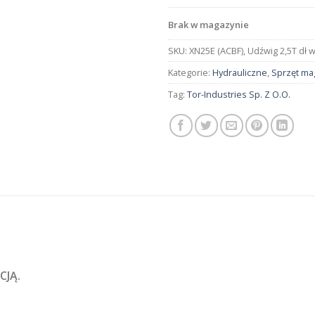
Brak w magazynie
SKU:
XN25E (ACBF), Udźwig 2,5T dł 
Kategorie:
Hydrauliczne
,
Sprzęt m
Tag:
Tor-Industries Sp. Z O.O.
CJĄ.