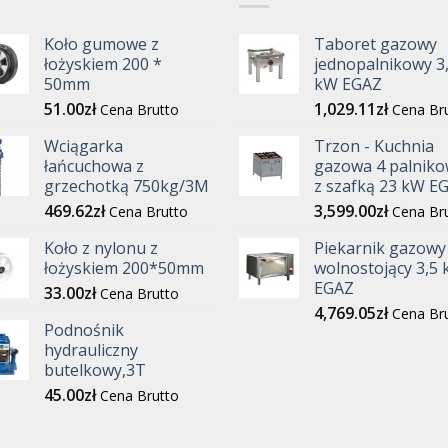
Koło gumowe z
Taboret gazowy
łożyskiem 200 *
jednopalnikowy 3
50mm
kW EGAZ
51.00
zł
1,029.11
zł
Cena Brutto
Cena Br
Wciągarka
Trzon - Kuchnia
łańcuchowa z
gazowa 4 palniko
grzechotką 750kg/3M
z szafką 23 kW E
469.62
zł
3,599.00
zł
Cena Brutto
Cena Br
Koło z nylonu z
Piekarnik gazowy
łożyskiem 200*50mm
wolnostojący 3,5
EGAZ
33.00
zł
Cena Brutto
4,769.05
zł
Cena Br
Podnośnik
hydrauliczny
butelkowy,3T
45.00
zł
Cena Brutto