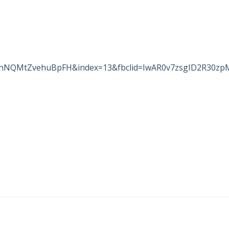
OjhNQMtZvehuBpFH&index=13&fbclid=IwAR0v7zsgID2R3