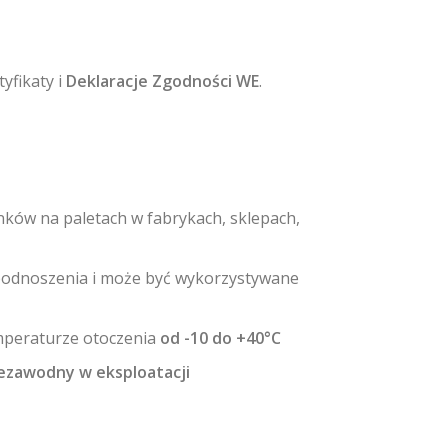
yfikaty i
Deklaracje Zgodności WE
.
ków na paletach w fabrykach, sklepach,
odnoszenia i może być wykorzystywane
peraturze otoczenia
od -10 do +40
°
C
iezawodny w eksploatacji