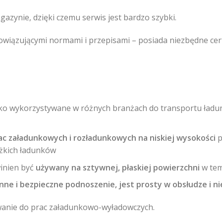
azynie, dzięki czemu serwis jest bardzo szybki.
wiązującymi normami i przepisami – posiada niezbędne cert
ko wykorzystywane w różnych branżach do transportu ładun
ac załadunkowych i rozładunkowych na niskiej wysokości
p
ężkich ładunków
inien być
używany na sztywnej, płaskiej powierzchni
w tem
nne i bezpieczne podnoszenie, jest prosty w obsłudze i n
wanie do prac załadunkowo-wyładowczych.