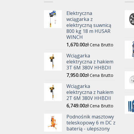
Elektryczna
wciągarka z
elektryczną suwnicą
800 kg 18 m HUSAR
WINCH
1,670.00
zł
Cena Brutto
Wciągarka
elektryczna z hakiem
3T 6M 380V HHBDII
7,950.00
zł
Cena Brutto
Wciągarka
elektryczna z hakiem
2T 6M 380V HHBDII
6,749.00
zł
Cena Brutto
Podnośnik masztowy
teleskopowy 6 m DC z
baterią - ulepszony