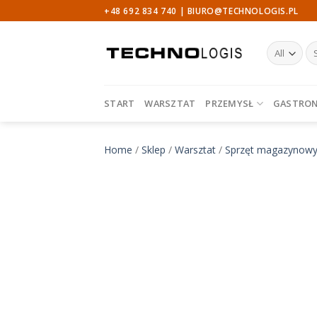
Skip
+48 692 834 740 |
BIURO@TECHNOLOGIS.PL
to
content
Sz
START
WARSZTAT
PRZEMYSŁ
GASTRO
Home
/
Sklep
/
Warsztat
/
Sprzęt magazynow