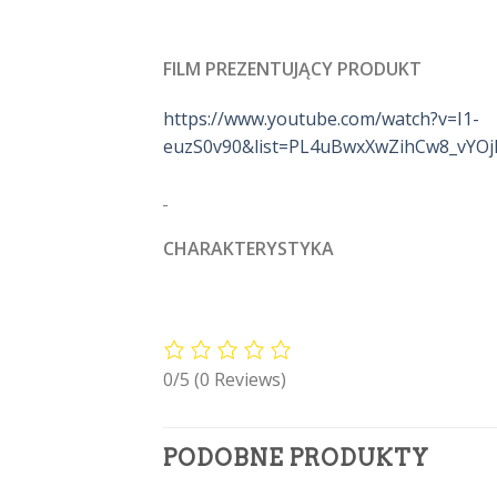
FILM PREZENTUJĄCY PRODUKT
https://www.youtube.com/watch?v=I1-
euzS0v90&list=PL4uBwxXwZihCw8_vY
CHARAKTERYSTYKA
0/5
(0 Reviews)
PODOBNE PRODUKTY