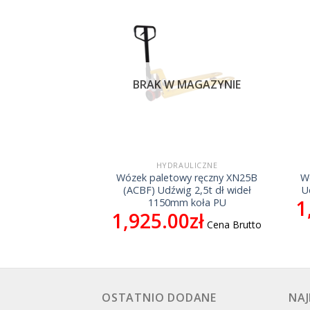
MAGAZYNIE
BRAK W MAGAZYNIE
ULICZNE
HYDRAULICZNE
wy ręczny CBY-
Wózek paletowy ręczny XN25B
W
 5T, dł .wideł
(ACBF) Udźwig 2,5t dł wideł
U
1
50mm
1150mm koła PU
0
zł
1,925.00
zł
Cena Brutto
Cena Brutto
OSTATNIO DODANE
NAJ