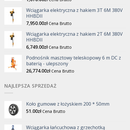
Wciągarka elektryczna z hakiem 3T 6M 380V
HHBDII
7,950.00
zł
Cena Brutto
Wciągarka elektryczna z hakiem 2T 6M 380V
HHBDII
6,749.00
zł
Cena Brutto
Podnośnik masztowy teleskopowy 6 m DC z
baterią - ulepszony
26,774.00
zł
Cena Brutto
NAJLEPSZA SPRZEDAŻ
Koło gumowe z łożyskiem 200 * 50mm
51.00
zł
Cena Brutto
Wciągarka łańcuchowa z grzechotką