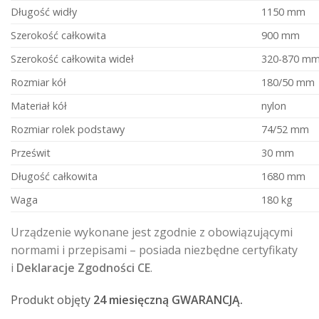
Długość widły
1150 mm
Szerokość całkowita
900 mm
Szerokość całkowita wideł
320-870 m
Rozmiar kół
180/50 mm
Materiał kół
nylon
Rozmiar rolek podstawy
74/52 mm
Prześwit
30 mm
Długość całkowita
1680 mm
Waga
180 kg
Urządzenie wykonane jest zgodnie z obowiązującymi
normami i przepisami – posiada niezbędne certyfikaty
i
Deklaracje Zgodności CE
.
Produkt objęty
24 miesięczną GWARANCJĄ.