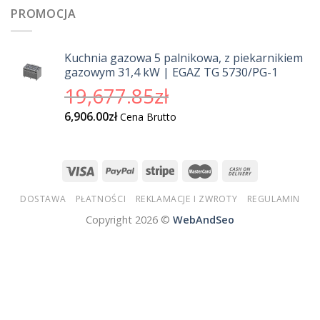
wyciągarkach
PROMOCJA
Kuchnia gazowa 5 palnikowa, z piekarnikiem
gazowym 31,4 kW | EGAZ TG 5730/PG-1
Pierwotna
19,677.85
zł
cena
Aktualna
6,906.00
zł
Cena Brutto
wynosiła:
cena
19,677.85zł.
wynosi:
6,906.00zł.
DOSTAWA
PŁATNOŚCI
REKLAMACJE I ZWROTY
REGULAMIN
Copyright 2026 ©
WebAndSeo