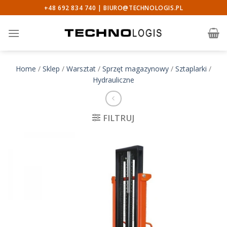
Skip
+48 692 834 740 |
BIURO@TECHNOLOGIS.PL
to
content
Home
/
Sklep
/
Warsztat
/
Sprzęt magazynowy
/
Sztaplarki
/
Hydrauliczne
FILTRUJ