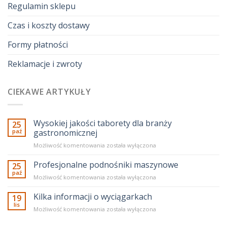
Regulamin sklepu
Czas i koszty dostawy
Formy płatności
Reklamacje i zwroty
CIEKAWE ARTYKUŁY
Wysokiej jakości taborety dla branży
25
paź
gastronomicznej
Wysokiej
Możliwość komentowania
została wyłączona
jakości
taborety
Profesjonalne podnośniki maszynowe
25
dla
paź
Profesjonalne
Możliwość komentowania
została wyłączona
branży
podnośniki
gastronomicznej
maszynowe
Kilka informacji o wyciągarkach
19
lis
Kilka
Możliwość komentowania
została wyłączona
informacji
o