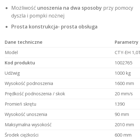
Możliwość
unoszenia na dwa sposoby
przy pomocy
dyszla i pompki nożnej
Prosta konstrukcja- prosta obsługa
Dane techniczne
Parametry
Model
CTY-EH 1,0
Kod produktu
1002765
Udźwig
1000 kg
Wysokość podnoszenia
1600 mm
Prędkość podnoszenia / skok
20 mm/s
Promień skrętu
1390
Wysokość unoszenia
90 mm
Maksymalna wysokość
2010 mm
Środek ciężkości
600 mm