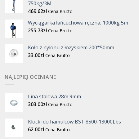
750kg/3M
469.62
zł
Cena Brutto
Wyciągarka łańcuchowa ręczna, 1000kg 5m
255.73
zł
Cena Brutto
Koło z nylonu z łożyskiem 200*50mm
33.00
zł
Cena Brutto
NAJLEPIEJ OCENIANE
Lina stalowa 28m 9mm
303.00
zł
Cena Brutto
Klocki do hamulców BST 8500-13000Lbs
62.00
zł
Cena Brutto