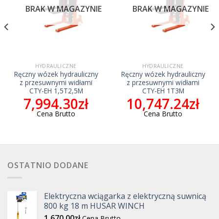
BRAK W MAGAZYNIE
BRAK W MAGAZYNIE
HYDRAULICZNE
HYDRAULICZNE
Ręczny wózek hydrauliczny
Ręczny wózek hydrauliczny
z przesuwnymi widłami
z przesuwnymi widłami
CTY-EH 1,5T2,5M
CTY-EH 1T3M
7,994.30
zł
10,747.24
zł
Cena Brutto
Cena Brutto
OSTATNIO DODANE
Elektryczna wciągarka z elektryczną suwnicą
800 kg 18 m HUSAR WINCH
1,670.00
zł
Cena Brutto