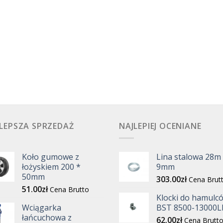
LEPSZA SPRZEDAŻ
NAJLEPIEJ OCENIANE
Koło gumowe z
Lina stalowa 28m
łożyskiem 200 *
9mm
50mm
303.00
zł
Cena Brut
51.00
zł
Cena Brutto
Klocki do hamulc
Wciągarka
BST 8500-13000L
łańcuchowa z
62.00
zł
Cena Brutt