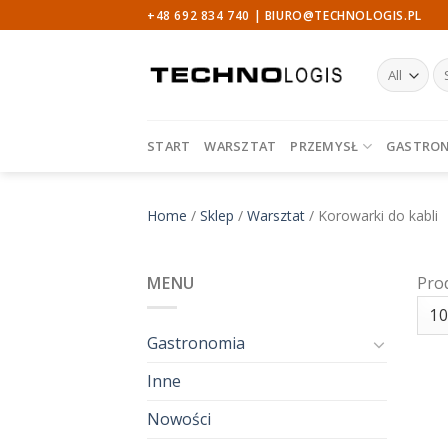
Skip
+48 692 834 740 |
BIURO@TECHNOLOGIS.PL
to
content
Sz
START
WARSZTAT
PRZEMYSŁ
GASTRO
Home
/
Sklep
/
Warsztat
/
Korowarki do kabli
MENU
Pro
Gastronomia
Inne
Nowości