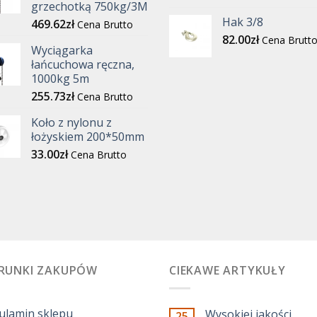
grzechotką 750kg/3M
Hak 3/8
469.62
zł
Cena Brutto
82.00
zł
Cena Brutt
Wyciągarka
łańcuchowa ręczna,
1000kg 5m
255.73
zł
Cena Brutto
Koło z nylonu z
łożyskiem 200*50mm
33.00
zł
Cena Brutto
RUNKI ZAKUPÓW
CIEKAWE ARTYKUŁY
ulamin sklepu
Wysokiej jakości
25