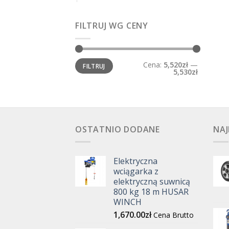
FILTRUJ WG CENY
Cena
Cena
Cena:
5,520zł
—
FILTRUJ
min.
maks.
5,530zł
OSTATNIO DODANE
NAJ
Elektryczna
wciągarka z
elektryczną suwnicą
800 kg 18 m HUSAR
WINCH
1,670.00
zł
Cena Brutto