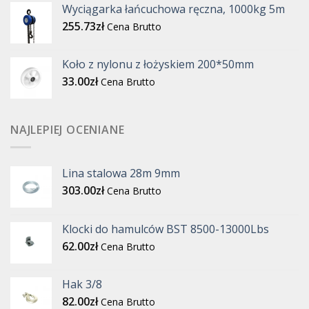
Wyciągarka łańcuchowa ręczna, 1000kg 5m
255.73
zł
Cena Brutto
Koło z nylonu z łożyskiem 200*50mm
33.00
zł
Cena Brutto
NAJLEPIEJ OCENIANE
Lina stalowa 28m 9mm
303.00
zł
Cena Brutto
Klocki do hamulców BST 8500-13000Lbs
62.00
zł
Cena Brutto
Hak 3/8
82.00
zł
Cena Brutto