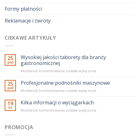
Formy płatności
Reklamacje i zwroty
CIEKAWE ARTYKUŁY
Wysokiej jakości taborety dla branży
25
paź
gastronomicznej
Wysokiej
Możliwość komentowania
została wyłączona
jakości
taborety
Profesjonalne podnośniki maszynowe
25
dla
paź
Profesjonalne
Możliwość komentowania
została wyłączona
branży
podnośniki
gastronomicznej
maszynowe
Kilka informacji o wyciągarkach
19
lis
Kilka
Możliwość komentowania
została wyłączona
informacji
o
wyciągarkach
PROMOCJA