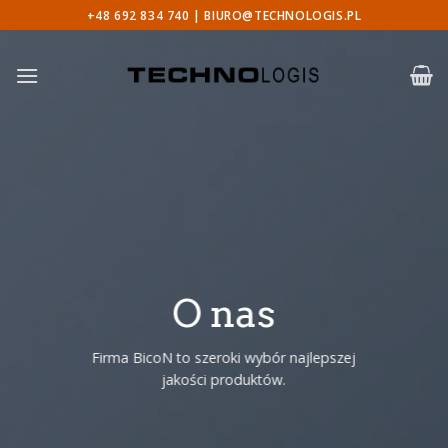
Skip
+48 692 834 740 |
BIURO@TECHNOLOGIS.PL
to
content
O nas
Firma BicoN to szeroki wybór najlepszej
jakości produktów.