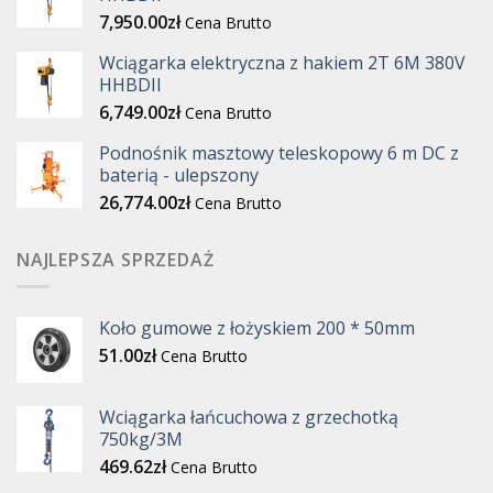
7,950.00
zł
Cena Brutto
Wciągarka elektryczna z hakiem 2T 6M 380V
HHBDII
6,749.00
zł
Cena Brutto
Podnośnik masztowy teleskopowy 6 m DC z
baterią - ulepszony
26,774.00
zł
Cena Brutto
NAJLEPSZA SPRZEDAŻ
Koło gumowe z łożyskiem 200 * 50mm
51.00
zł
Cena Brutto
Wciągarka łańcuchowa z grzechotką
750kg/3M
469.62
zł
Cena Brutto