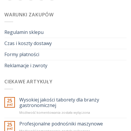
WARUNKI ZAKUPÓW
Regulamin sklepu
Czas i koszty dostawy
Formy płatności
Reklamacje i zwroty
CIEKAWE ARTYKUŁY
Wysokiej jakości taborety dla branży
25
paź
gastronomicznej
Wysokiej
Możliwość komentowania
została wyłączona
jakości
taborety
Profesjonalne podnośniki maszynowe
25
dla
paź
Profesjonalne
Możliwość komentowania
została wyłączona