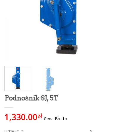
Podnośnik SJ, 5T
1,330.00
zł
Cena Brutto
Udźwig, t
5