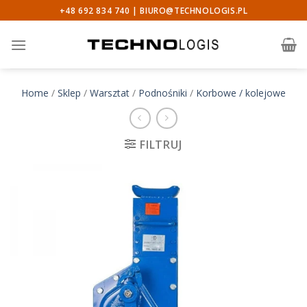
Skip
+48 692 834 740 |
BIURO@TECHNOLOGIS.PL
to
content
Home
/
Sklep
/
Warsztat
/
Podnośniki
/
Korbowe / kolejowe
FILTRUJ