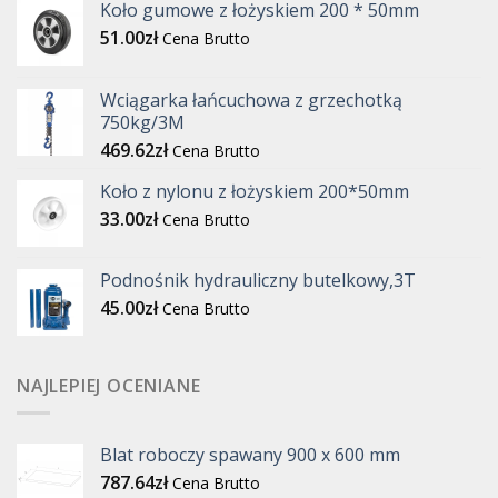
Koło gumowe z łożyskiem 200 * 50mm
51.00
zł
Cena Brutto
Wciągarka łańcuchowa z grzechotką
750kg/3M
469.62
zł
Cena Brutto
Koło z nylonu z łożyskiem 200*50mm
33.00
zł
Cena Brutto
Podnośnik hydrauliczny butelkowy,3T
45.00
zł
Cena Brutto
NAJLEPIEJ OCENIANE
Blat roboczy spawany 900 x 600 mm
787.64
zł
Cena Brutto