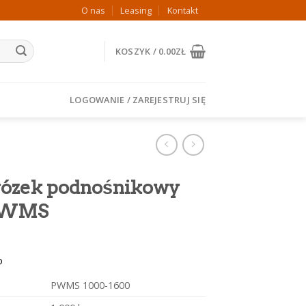
O nas
Leasing
Kontakt
KOSZYK /
0.00
ZŁ
LOGOWANIE / ZAREJESTRUJ SIĘ
wózek podnośnikowy
 PWMS
o
PWMS 1000-1600