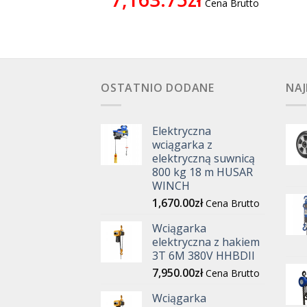
Cena Brutto
0
zł
Cena Brutto
OSTATNIO DODANE
NAJ
Elektryczna
wciągarka z
elektryczną suwnicą
800 kg 18 m HUSAR
WINCH
1,670.00
zł
Cena Brutto
Wciągarka
elektryczna z hakiem
3T 6M 380V HHBDII
7,950.00
zł
Cena Brutto
Wciągarka