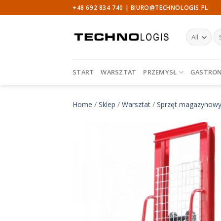
Skip
+48 692 834 740 |
BIURO@TECHNOLOGIS.PL
to
content
Sz
START
WARSZTAT
PRZEMYSŁ
GASTRO
Home
/
Sklep
/
Warsztat
/
Sprzęt magazynow