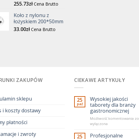
255.73
zł
Cena Brutto
Koło z nylonu z
łożyskiem 200*50mm
33.00
zł
Cena Brutto
RUNKI ZAKUPÓW
CIEKAWE ARTYKUŁY
ulamin sklepu
Wysokiej jakości
25
paź
taborety dla branży
 i koszty dostawy
gastronomicznej
Wy
Możliwość komentowania
zo
my płatności
ja
wyłączona
ta
amacje i zwroty
dl
Profesjonalne
25