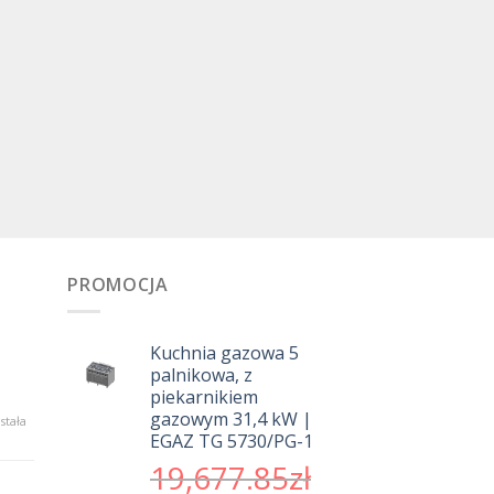
PROMOCJA
Kuchnia gazowa 5
palnikowa, z
piekarnikiem
gazowym 31,4 kW |
sokiej
stała
EGAZ TG 5730/PG-1
kości
borety
Pierwotna
19,677.85
zł
a
cena