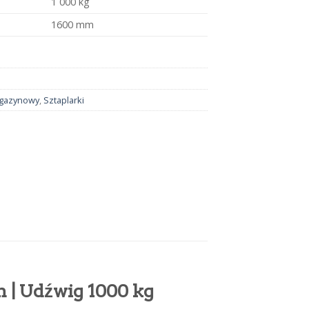
1 000 kg
1600 mm
agazynowy
,
Sztaplarki
m | Udźwig 1000 kg