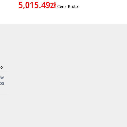
5,015.49
zł
Cena Brutto
to
ów
bs
o
o