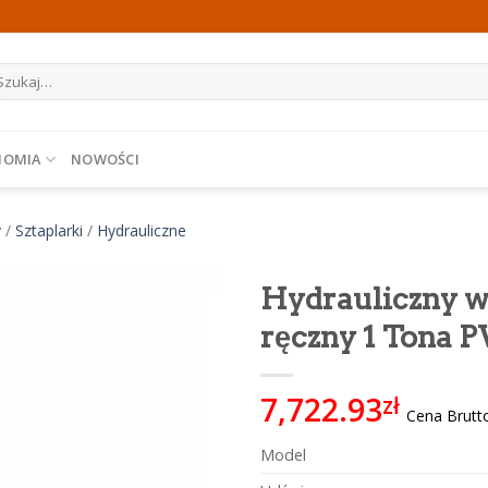
ukaj:
NOMIA
NOWOŚCI
y
/
Sztaplarki
/
Hydrauliczne
Hydrauliczny 
ręczny 1 Tona
7,722.93
zł
Cena Brutt
Model