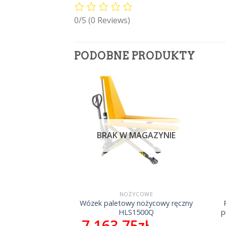
0/5
(0 Reviews)
PODOBNE PRODUKTY
MAGAZYNIE
BRAK W MAGAZYNIE
ULICZNE
NOŻYCOWE
wy ręczny XN25B
Wózek paletowy nożycowy ręczny
g 2,5t dł wideł
HLS1500Q
p
7,163.75
zł
 koła PU