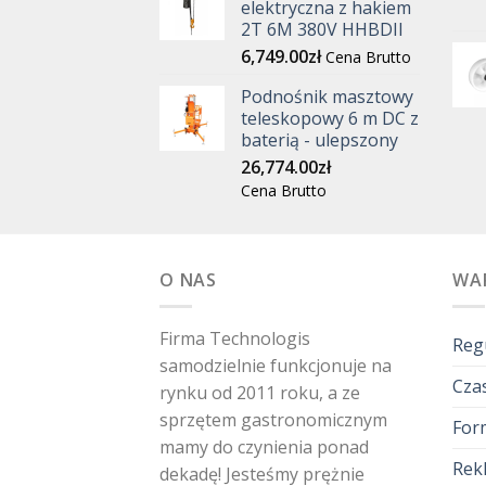
elektryczna z hakiem
2T 6M 380V HHBDII
6,749.00
zł
Cena Brutto
Podnośnik masztowy
teleskopowy 6 m DC z
baterią - ulepszony
26,774.00
zł
Cena Brutto
O NAS
WA
Firma Technologis
Reg
samodzielnie funkcjonuje na
Czas
rynku od 2011 roku, a ze
sprzętem gastronomicznym
For
mamy do czynienia ponad
Rekl
dekadę! Jesteśmy prężnie