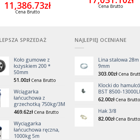
11,386.73
zł
Cena Brutto
Cena Brutto
LEPSZA SPRZEDAŻ
NAJLEPIEJ OCENIANE
Koło gumowe z
Lina stalowa 28m
łożyskiem 200 *
9mm
50mm
303.00
zł
Cena Brut
51.00
zł
Cena Brutto
Klocki do hamulc
Wciągarka
BST 8500-13000L
łańcuchowa z
62.00
zł
Cena Brutt
grzechotką 750kg/3M
Hak 3/8
469.62
zł
Cena Brutto
82.00
zł
Cena Brutt
Wyciągarka
łańcuchowa ręczna,
1000kg 5m