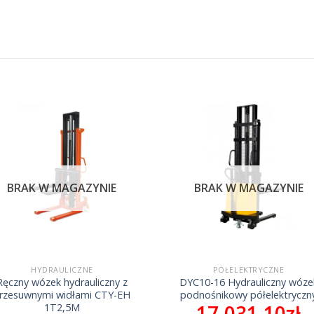
BRAK W MAGAZYNIE
BRAK W MAGAZYNIE
HYDRAULICZNE
PÓŁELEKTRYCZNE
Ręczny wózek hydrauliczny z
DYC10-16 Hydrauliczny wóze
rzesuwnymi widłami CTY-EH
podnośnikowy półelektryczn
17,031.10
zł
1T2,5M