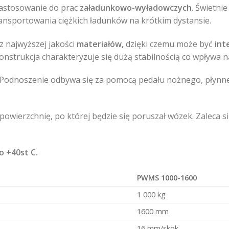
zastosowanie do prac
załadunkowo-wyładowczych
. Świetni
ransportowania ciężkich ładunków na krótkim dystansie.
 najwyższej jakości
materiałów,
dzięki czemu może być
int
konstrukcja charakteryzuje się dużą stabilnością co wpływa 
. Podnoszenie odbywa się za pomocą pedału nożnego, płynne
powierzchnię, po której będzie się poruszał wózek. Zaleca 
o +40st C.
PWMS 1000-1600
1 000 kg
1600 mm
16 mm/skok