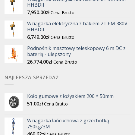
HHBDII
7,950.00
zł
Cena Brutto
Wciągarka elektryczna z hakiem 2T 6M 380V
HHBDII
6,749.00
zł
Cena Brutto
Podnośnik masztowy teleskopowy 6 m DC z
baterią - ulepszony
26,774.00
zł
Cena Brutto
NAJLEPSZA SPRZEDAŻ
Koło gumowe z łożyskiem 200 * 50mm
51.00
zł
Cena Brutto
Wciągarka łańcuchowa z grzechotką
750kg/3M
469.62
zł
Cena Brutto