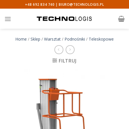
Skip
+48 692 834 740 |
BIURO@TECHNOLOGIS.PL
to
content
Home
/
Sklep
/
Warsztat
/
Podnośniki
/
Teleskopowe
FILTRUJ