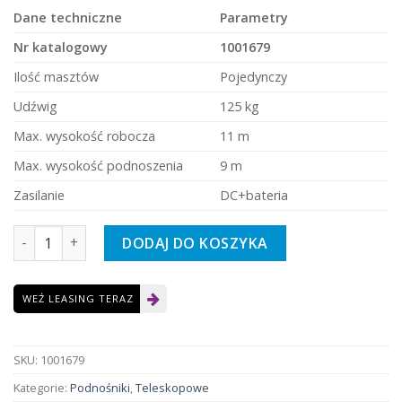
Dane techniczne
Parametry
Nr katalogowy
1001679
Ilość masztów
Pojedynczy
Udźwig
125 kg
Max. wysokość robocza
11 m
Max. wysokość podnoszenia
9 m
Zasilanie
DC+bateria
ilość Podnośnik masztowy teleskopowy 9 m DC z baterią
DODAJ DO KOSZYKA
WEŹ LEASING TERAZ
SKU:
1001679
Kategorie:
Podnośniki
,
Teleskopowe