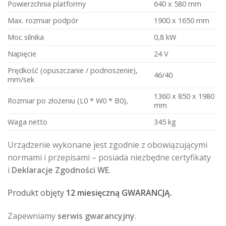
Powierzchnia platformy
640 x 580 mm
Max. rozmiar podpór
1900 x 1650 mm
Moc silnika
0,8 kW
Napięcie
24 V
Prędkość (opuszczanie / podnoszenie),
46/40
mm/sek
1360 х 850 х 1980
Rozmiar po złożeniu (L0 * W0 * B0),
mm
Waga netto
345 kg
Urządzenie wykonane jest zgodnie z obowiązującymi
normami i przepisami – posiada niezbędne certyfikaty
i
Deklaracje Zgodności WE
.
Produkt objęty
12 miesięczną GWARANCJĄ.
Zapewniamy
serwis gwarancyjny
.