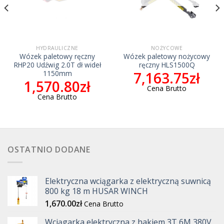
HYDRAULICZNE
NOŻYCOWE
Wózek paletowy ręczny
Wózek paletowy nożycowy
RHP20 Udźwig 2.0T dł wideł
ręczny HLS1500Q
7,163.75
zł
1150mm
1,570.80
zł
Cena Brutto
Cena Brutto
OSTATNIO DODANE
Elektryczna wciągarka z elektryczną suwnicą
800 kg 18 m HUSAR WINCH
1,670.00
zł
Cena Brutto
Wciągarka elektryczna z hakiem 3T 6M 380V