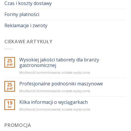
Czas i koszty dostawy
Formy płatności
Reklamacje i zwroty
CIEKAWE ARTYKUŁY
Wysokiej jakości taborety dla branży
25
paź
gastronomicznej
Wysokiej
Możliwość komentowania
została wyłączona
jakości
taborety
Profesjonalne podnośniki maszynowe
25
dla
paź
Profesjonalne
Możliwość komentowania
została wyłączona
branży
podnośniki
gastronomicznej
maszynowe
Kilka informacji o wyciągarkach
19
lis
Kilka
Możliwość komentowania
została wyłączona
informacji
o
wyciągarkach
PROMOCJA