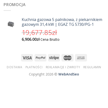
wyciągarkach
PROMOCJA
Kuchnia gazowa 5 palnikowa, z piekarnikiem
gazowym 31,4 kW | EGAZ TG 5730/PG-1
Pierwotna
19,677.85
zł
cena
Aktualna
6,906.00
zł
Cena Brutto
wynosiła:
cena
19,677.85zł.
wynosi:
6,906.00zł.
DOSTAWA
PŁATNOŚCI
REKLAMACJE I ZWROTY
REGULAMIN
Copyright 2026 ©
WebAndSeo