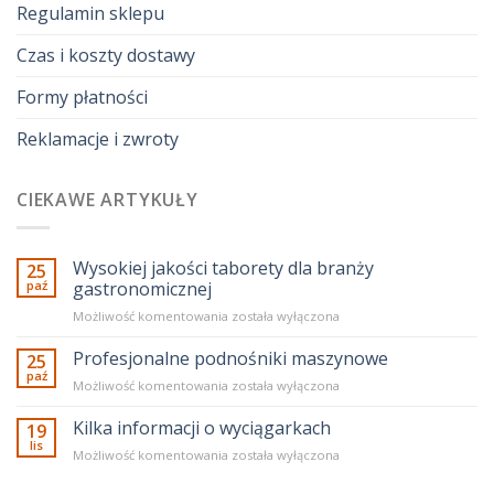
Regulamin sklepu
Czas i koszty dostawy
Formy płatności
Reklamacje i zwroty
CIEKAWE ARTYKUŁY
Wysokiej jakości taborety dla branży
25
paź
gastronomicznej
Wysokiej
Możliwość komentowania
została wyłączona
jakości
taborety
Profesjonalne podnośniki maszynowe
25
dla
paź
Profesjonalne
Możliwość komentowania
została wyłączona
branży
podnośniki
gastronomicznej
maszynowe
Kilka informacji o wyciągarkach
19
lis
Kilka
Możliwość komentowania
została wyłączona
informacji
o