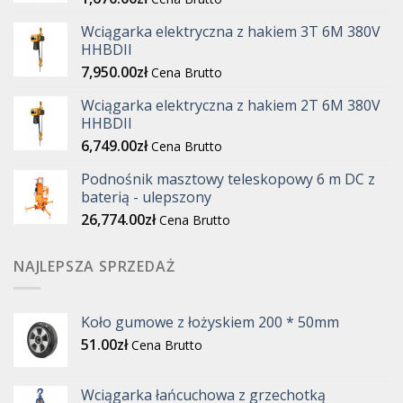
Wciągarka elektryczna z hakiem 3T 6M 380V
HHBDII
7,950.00
zł
Cena Brutto
Wciągarka elektryczna z hakiem 2T 6M 380V
HHBDII
6,749.00
zł
Cena Brutto
Podnośnik masztowy teleskopowy 6 m DC z
baterią - ulepszony
26,774.00
zł
Cena Brutto
NAJLEPSZA SPRZEDAŻ
Koło gumowe z łożyskiem 200 * 50mm
51.00
zł
Cena Brutto
Wciągarka łańcuchowa z grzechotką