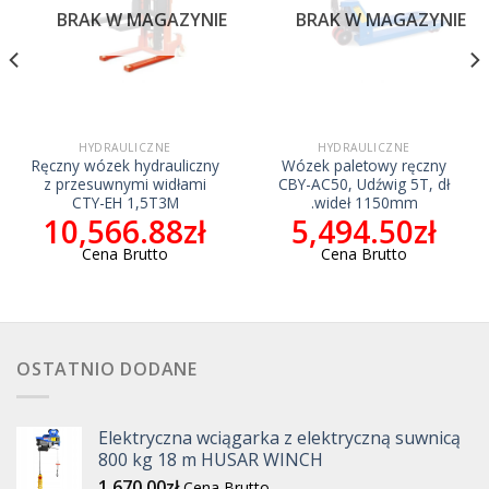
BRAK W MAGAZYNIE
BRAK W MAGAZYNIE
HYDRAULICZNE
HYDRAULICZNE
Ręczny wózek hydrauliczny
Wózek paletowy ręczny
z przesuwnymi widłami
CBY-AC50, Udźwig 5T, dł
CTY-EH 1,5T3M
.wideł 1150mm
10,566.88
zł
5,494.50
zł
Cena Brutto
Cena Brutto
OSTATNIO DODANE
Elektryczna wciągarka z elektryczną suwnicą
800 kg 18 m HUSAR WINCH
1,670.00
zł
Cena Brutto