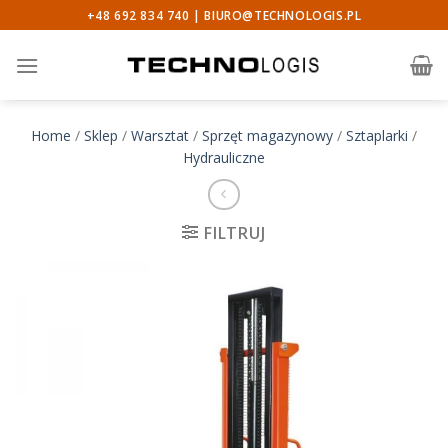
Skip
+48 692 834 740 |
BIURO@TECHNOLOGIS.PL
to
content
Home
/
Sklep
/
Warsztat
/
Sprzęt magazynowy
/
Sztaplarki
/
Hydrauliczne
FILTRUJ