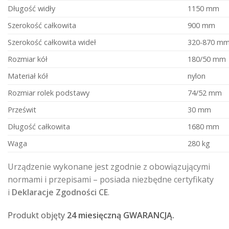
Długość widły
1150 mm
Szerokość całkowita
900 mm
Szerokość całkowita wideł
320-870 m
Rozmiar kół
180/50 mm
Materiał kół
nylon
Rozmiar rolek podstawy
74/52 mm
Prześwit
30 mm
Długość całkowita
1680 mm
Waga
280 kg
Urządzenie wykonane jest zgodnie z obowiązującymi
normami i przepisami – posiada niezbędne certyfikaty
i
Deklaracje Zgodności CE
.
Produkt objęty
24 miesięczną GWARANCJĄ.