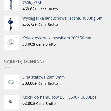
750kg/3M
469.62
zł
Cena Brutto
Wyciągarka łańcuchowa ręczna, 1000kg 5m
255.73
zł
Cena Brutto
Koło z nylonu z łożyskiem 200*50mm
33.00
zł
Cena Brutto
NAJLEPIEJ OCENIANE
Lina stalowa 28m 9mm
303.00
zł
Cena Brutto
Klocki do hamulców BST 8500-13000Lbs
62.00
zł
Cena Brutto