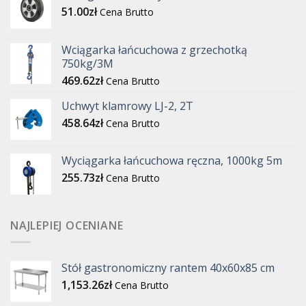
51.00
zł
Cena Brutto
Wciągarka łańcuchowa z grzechotką
750kg/3M
469.62
zł
Cena Brutto
Uchwyt klamrowy LJ-2, 2T
458.64
zł
Cena Brutto
Wyciągarka łańcuchowa ręczna, 1000kg 5m
255.73
zł
Cena Brutto
NAJLEPIEJ OCENIANE
Stół gastronomiczny rantem 40x60x85 cm
1,153.26
zł
Cena Brutto