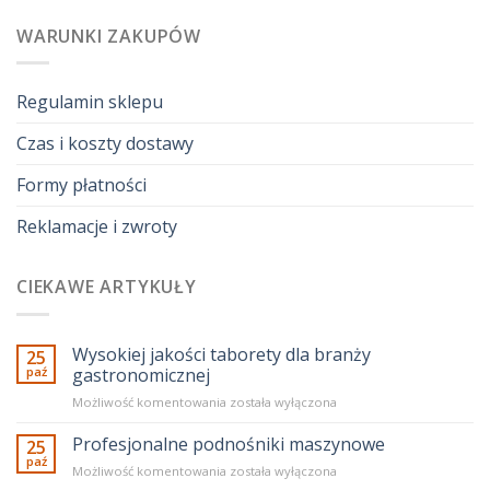
WARUNKI ZAKUPÓW
Regulamin sklepu
Czas i koszty dostawy
Formy płatności
Reklamacje i zwroty
CIEKAWE ARTYKUŁY
Wysokiej jakości taborety dla branży
25
paź
gastronomicznej
Wysokiej
Możliwość komentowania
została wyłączona
jakości
taborety
Profesjonalne podnośniki maszynowe
25
dla
paź
Profesjonalne
Możliwość komentowania
została wyłączona
branży
podnośniki