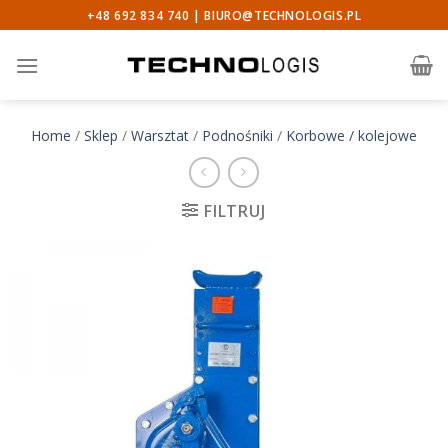
Skip
+48 692 834 740 |
BIURO@TECHNOLOGIS.PL
to
content
Home
/
Sklep
/
Warsztat
/
Podnośniki
/
Korbowe / kolejowe
FILTRUJ