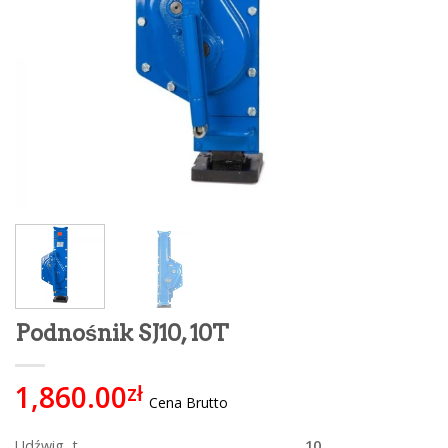
Podnośnik SJ10, 10T
1,860.00
zł
Cena Brutto
Udźwig, t
10