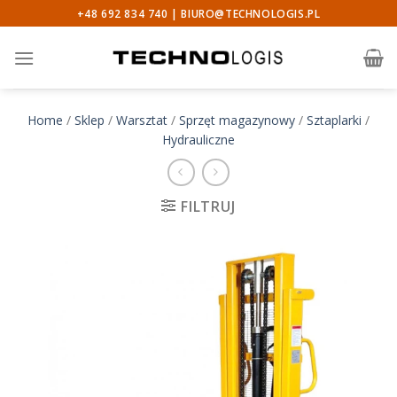
Skip
+48 692 834 740 |
BIURO@TECHNOLOGIS.PL
to
content
Home
/
Sklep
/
Warsztat
/
Sprzęt magazynowy
/
Sztaplarki
/
Hydrauliczne
FILTRUJ