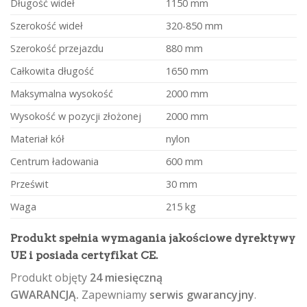
Długość wideł
1150 mm
Szerokość wideł
320-850 mm
Szerokość przejazdu
880 mm
Całkowita długość
1650 mm
Maksymalna wysokość
2000 mm
Wysokość w pozycji złożonej
2000 mm
Materiał kół
nylon
Centrum ładowania
600 mm
Prześwit
30 mm
Waga
215 kg
Produkt spełnia wymagania jakościowe dyrektywy
UE i posiada certyfikat CE.
Produkt objęty
24 miesięczną
GWARANCJĄ.
Zapewniamy
serwis gwarancyjny
.