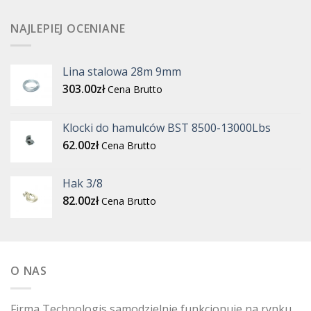
NAJLEPIEJ OCENIANE
Lina stalowa 28m 9mm
303.00
zł
Cena Brutto
Klocki do hamulców BST 8500-13000Lbs
62.00
zł
Cena Brutto
Hak 3/8
82.00
zł
Cena Brutto
O NAS
Firma Technologis samodzielnie funkcjonuje na rynku