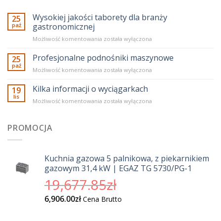
Wysokiej jakości taborety dla branży
25
paź
gastronomicznej
Wysokiej
Możliwość komentowania
została wyłączona
jakości
taborety
Profesjonalne podnośniki maszynowe
25
dla
paź
Profesjonalne
Możliwość komentowania
została wyłączona
branży
podnośniki
gastronomicznej
maszynowe
Kilka informacji o wyciągarkach
19
lis
Kilka
Możliwość komentowania
została wyłączona
informacji
o
wyciągarkach
PROMOCJA
Kuchnia gazowa 5 palnikowa, z piekarnikiem
gazowym 31,4 kW | EGAZ TG 5730/PG-1
Pierwotna
19,677.85
zł
cena
Aktualna
6,906.00
zł
Cena Brutto
wynosiła:
cena
19,677.85zł.
wynosi: