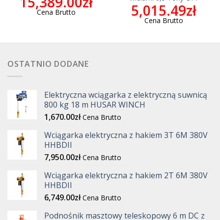
15,389.00
zł
5,015.49
zł
Cena Brutto
Cena Brutto
OSTATNIO DODANE
Elektryczna wciągarka z elektryczną suwnicą
800 kg 18 m HUSAR WINCH
1,670.00
zł
Cena Brutto
Wciągarka elektryczna z hakiem 3T 6M 380V
HHBDII
7,950.00
zł
Cena Brutto
Wciągarka elektryczna z hakiem 2T 6M 380V
HHBDII
6,749.00
zł
Cena Brutto
Podnośnik masztowy teleskopowy 6 m DC z