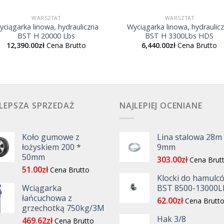
WARSZTAT
WARSZTAT
yciągarka linowa, hydrauliczna
Wyciągarka linowa, hydraulic
BST H 20000 Lbs
BST H 3300Lbs HDS
12,390.00
zł
Cena Brutto
6,440.00
zł
Cena Brutto
LEPSZA SPRZEDAŻ
NAJLEPIEJ OCENIANE
Koło gumowe z
Lina stalowa 28m
łożyskiem 200 *
9mm
50mm
303.00
zł
Cena Brut
51.00
zł
Cena Brutto
Klocki do hamulc
Wciągarka
BST 8500-13000L
łańcuchowa z
62.00
zł
Cena Brutt
grzechotką 750kg/3M
Hak 3/8
469.62
zł
Cena Brutto