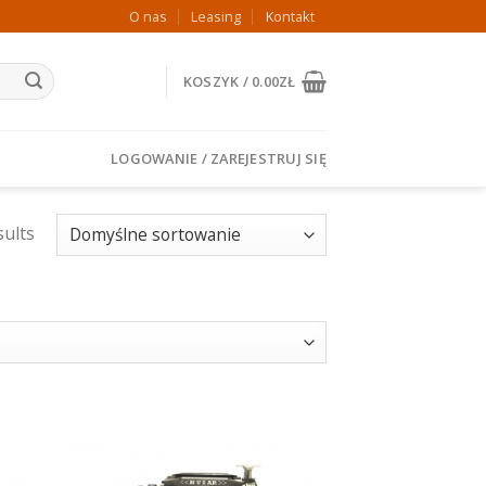
O nas
Leasing
Kontakt
KOSZYK /
0.00
ZŁ
LOGOWANIE / ZAREJESTRUJ SIĘ
sults