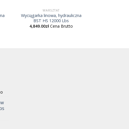
WARSZTAT
zna
Wyciągarka linowa, hydrauliczna
BST HS 12000 Lbs
4,849.00
zł
Cena Brutto
to
ów
bs
o