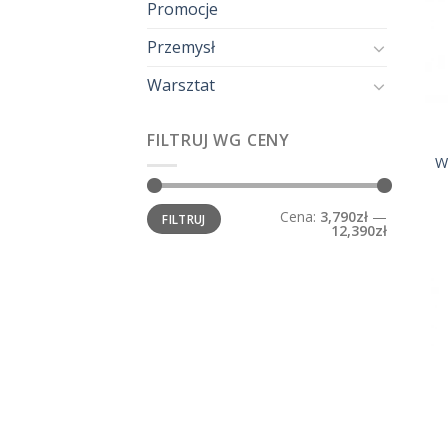
Promocje
Przemysł
Warsztat
FILTRUJ WG CENY
W
Cena
Cena
Cena:
3,790zł
—
FILTRUJ
min.
maks.
12,390zł