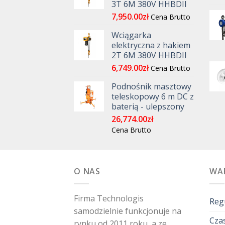
3T 6M 380V HHBDII
7,950.00
zł
Cena Brutto
Wciągarka
elektryczna z hakiem
2T 6M 380V HHBDII
6,749.00
zł
Cena Brutto
Podnośnik masztowy
teleskopowy 6 m DC z
baterią - ulepszony
26,774.00
zł
Cena Brutto
O NAS
WA
Firma Technologis
Reg
samodzielnie funkcjonuje na
Czas
rynku od 2011 roku, a ze