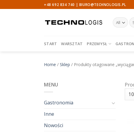
Skip
+48 692 834 740 |
BIURO@TECHNOLOGIS.PL
to
content
Sz
START
WARSZTAT
PRZEMYSŁ
GASTRO
Home
/
Sklep
/
Produkty otagowane „wyciągar
MENU
Pro
Gastronomia
Inne
Nowości