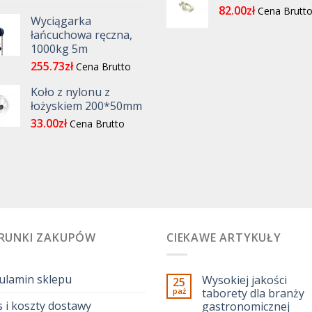
82.00
zł
Cena Brutt
Wyciągarka
łańcuchowa ręczna,
1000kg 5m
255.73
zł
Cena Brutto
Koło z nylonu z
łożyskiem 200*50mm
33.00
zł
Cena Brutto
RUNKI ZAKUPÓW
CIEKAWE ARTYKUŁY
ulamin sklepu
Wysokiej jakości
25
paź
taborety dla branży
 i koszty dostawy
gastronomicznej