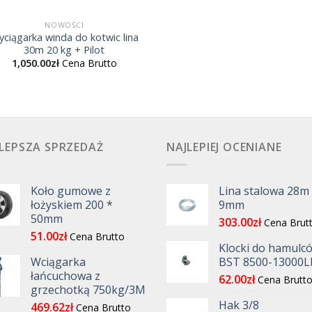
NOWOŚCI
ciągarka winda do kotwic lina
30m 20 kg + Pilot
1,050.00
zł
Cena Brutto
LEPSZA SPRZEDAŻ
NAJLEPIEJ OCENIANE
Koło gumowe z
Lina stalowa 28m
łożyskiem 200 *
9mm
50mm
303.00
zł
Cena Brut
51.00
zł
Cena Brutto
Klocki do hamulc
Wciągarka
BST 8500-13000L
łańcuchowa z
62.00
zł
Cena Brutt
grzechotką 750kg/3M
Hak 3/8
469.62
zł
Cena Brutto