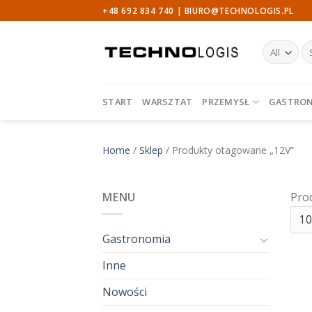
Skip
+48 692 834 740 |
BIURO@TECHNOLOGIS.PL
to
content
Sz
START
WARSZTAT
PRZEMYSŁ
GASTRO
Home
/
Sklep
/
Produkty otagowane „12V”
MENU
Pro
Gastronomia
Inne
Nowości