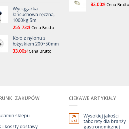
82.00
zł
Cena Brutt
Wyciągarka
łańcuchowa ręczna,
1000kg 5m
255.73
zł
Cena Brutto
Koło z nylonu z
łożyskiem 200*50mm
33.00
zł
Cena Brutto
RUNKI ZAKUPÓW
CIEKAWE ARTYKUŁY
ulamin sklepu
Wysokiej jakości
25
paź
taborety dla branży
 i koszty dostawy
gastronomicznej