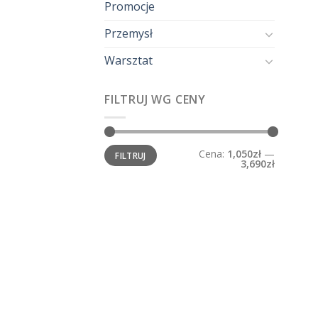
Promocje
Przemysł
Warsztat
FILTRUJ WG CENY
Cena
Cena
Cena:
1,050zł
—
FILTRUJ
min.
maks.
3,690zł