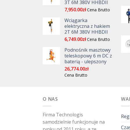
3T 6M 380V HHBDII
7,950.00
zł
Cena Brutto
Wciągarka
elektryczna z hakiem
2T 6M 380V HHBDII
6,749.00
zł
Cena Brutto
Podnośnik masztowy
teleskopowy 6 m DC z
baterią - ulepszony
26,774.00
zł
Cena Brutto
O NAS
WA
Firma Technologis
Reg
samodzielnie funkcjonuje na
Czas
rynku od 2011 roku, a ze