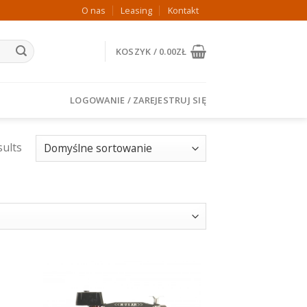
O nas
Leasing
Kontakt
KOSZYK /
0.00
ZŁ
LOGOWANIE / ZAREJESTRUJ SIĘ
sults