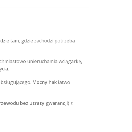
dzie tam, gdzie zachodzi potrzeba
tychmiastowo unieruchamia wciągarkę,
cia.
obsługującego.
Mocny hak
łatwo
rzewodu bez utraty gwarancji
) z