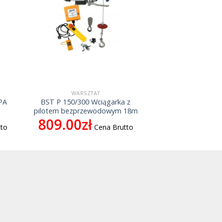
WARSZTAT
PA
BST P 150/300 Wciągarka z
pilotem bezprzewodowym 18m
809.00
zł
tto
Cena Brutto