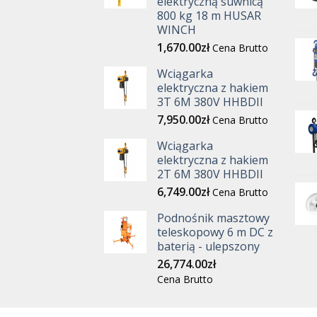
elektryczną suwnicą
800 kg 18 m HUSAR
WINCH
1,670.00
zł
Cena Brutto
Wciągarka
elektryczna z hakiem
3T 6M 380V HHBDII
7,950.00
zł
Cena Brutto
Wciągarka
elektryczna z hakiem
2T 6M 380V HHBDII
6,749.00
zł
Cena Brutto
Podnośnik masztowy
teleskopowy 6 m DC z
baterią - ulepszony
26,774.00
zł
Cena Brutto