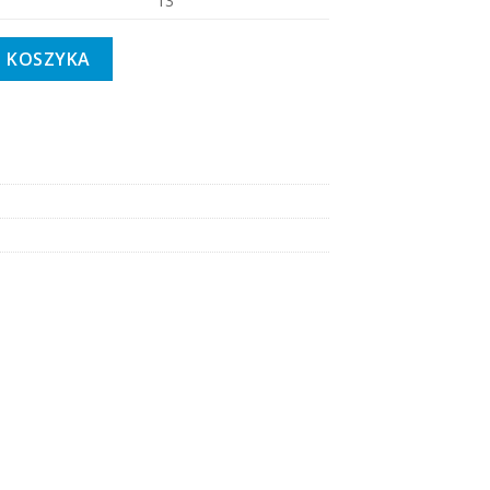
13
PA 250 kg 12 m
O KOSZYKA