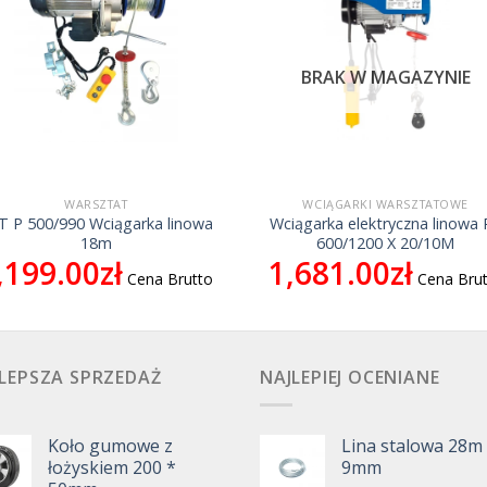
BRAK W MAGAZYNIE
WARSZTAT
WCIĄGARKI WARSZTATOWE
T P 500/990 Wciągarka linowa
Wciągarka elektryczna linowa 
18m
600/1200 X 20/10M
,199.00
zł
1,681.00
zł
Cena Brutto
Cena Bru
LEPSZA SPRZEDAŻ
NAJLEPIEJ OCENIANE
Koło gumowe z
Lina stalowa 28m
łożyskiem 200 *
9mm