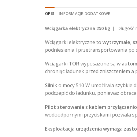
OPIS
INFORMACJE DODATKOWE
Wciągarka elektryczna 250 kg |
Długość n
Wciągarki elektryczne to
wytrzymałe
,
s
podniesienia i przetransportowania po s
Wciągarki
TOR
wyposażone są w
autom
chroniąc ładunek przed zniszczeniem a p
Silnik
o mocy 510 W umożliwia szybkie 
podczepić do ładunku, ponieważ obraca s
Pilot sterowania z kablem przyłączen
wodoodpornymi przyciskami pozwala sp
Eksploatacja urządzenia wymaga zast