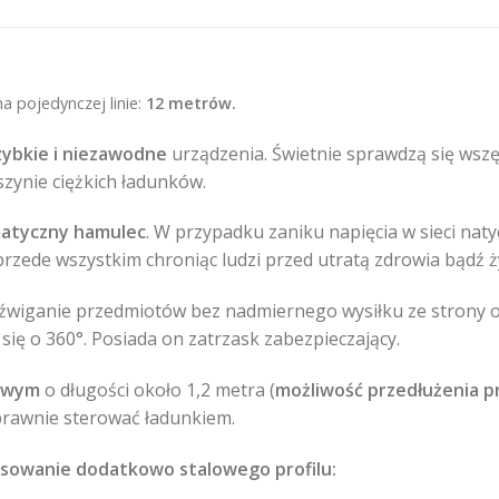
a pojedynczej linie:
12 metrów.
zybkie i niezawodne
urządzenia. Świetnie sprawdzą się wszę
zynie ciężkich ładunków.
atyczny hamulec
. W przypadku zaniku napięcia w sieci na
rzede wszystkim chroniąc ludzi przed utratą zdrowia bądź ży
dźwiganie przedmiotów bez nadmiernego wysiłku ze strony 
ię o 360°. Posiada on zatrzask zabezpieczający.
iowym
o długości około 1,2 metra (
możliwość przedłużenia p
rawnie sterować ładunkiem.
osowanie dodatkowo stalowego profilu: