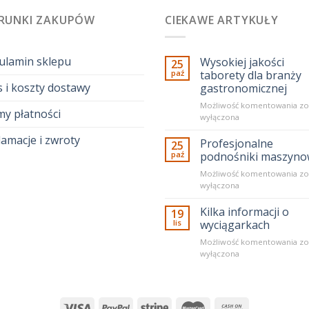
RUNKI ZAKUPÓW
CIEKAWE ARTYKUŁY
ulamin sklepu
Wysokiej jakości
25
paź
taborety dla branży
 i koszty dostawy
gastronomicznej
Wy
Możliwość komentowania
zo
my płatności
ja
wyłączona
ta
amacje i zwroty
dl
Profesjonalne
25
br
paź
podnośniki maszyn
ga
Pr
Możliwość komentowania
zo
po
wyłączona
ma
Kilka informacji o
19
lis
wyciągarkach
Kil
Możliwość komentowania
zo
in
wyłączona
o
wy