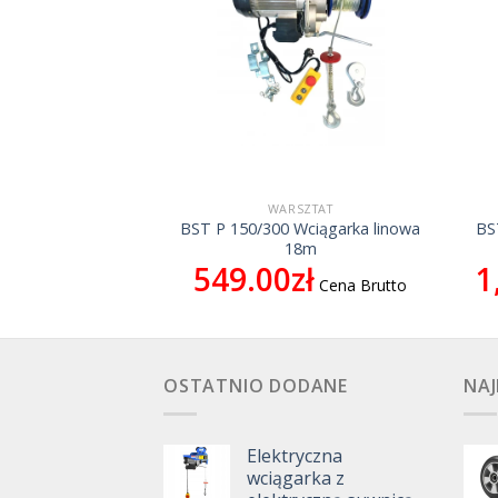
OŚCI
WARSZTAT
a wciągarka z
BST P 150/300 Wciągarka linowa
BS
wnicą 500 kg 12 m
18m
0
zł
549.00
zł
1
Cena Brutto
Cena Brutto
OSTATNIO DODANE
NAJ
Elektryczna
wciągarka z