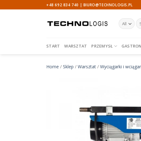
Skip
+48 692 834 740 |
BIURO@TECHNOLOGIS.PL
to
content
Sz
START
WARSZTAT
PRZEMYSŁ
GASTRO
Home
/
Sklep
/
Warsztat
/
Wyciągarki i wciągar