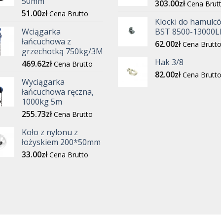
50mm
303.00
zł
Cena Brut
51.00
zł
Cena Brutto
Klocki do hamulc
Wciągarka
BST 8500-13000L
łańcuchowa z
62.00
zł
Cena Brutt
grzechotką 750kg/3M
Hak 3/8
469.62
zł
Cena Brutto
82.00
zł
Cena Brutt
Wyciągarka
łańcuchowa ręczna,
1000kg 5m
255.73
zł
Cena Brutto
Koło z nylonu z
łożyskiem 200*50mm
33.00
zł
Cena Brutto