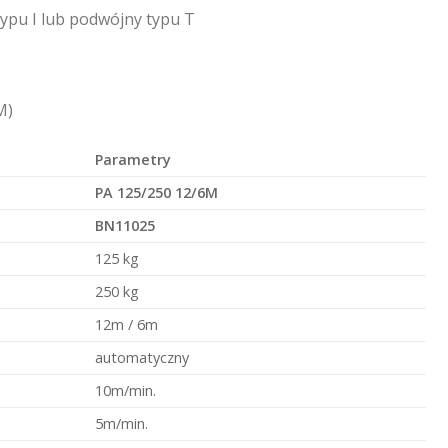
typu I lub podwójny typu T
M)
Parametry
PA 125/250 12/6M
BN11025
125 kg
250 kg
12m / 6m
automatyczny
10m/min.
5m/min.