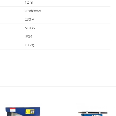
12 m
krańcowy
230 V
510 W
IP54
13 kg