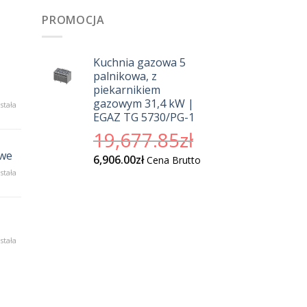
PROMOCJA
Kuchnia gazowa 5
palnikowa, z
piekarnikiem
gazowym 31,4 kW |
sokiej
stała
EGAZ TG 5730/PG-1
kości
borety
Pierwotna
19,677.85
zł
a
cena
anży
owe
Aktualna
6,906.00
zł
Cena Brutto
wynosiła:
stronomicznej
cena
ofesjonalne
stała
19,677.85zł.
dnośniki
wynosi:
szynowe
6,906.00zł.
ka
stała
formacji
ciągarkach