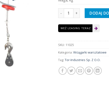
Waga, kg
ilość Elektryczna wciągarka 
DODAJ D
WEŹ LEASING TERAZ
SKU:
11025
Kategoria:
Wciągarki warsztatowe
Tag:
Tor-Industries Sp. Z O.O.