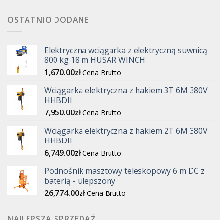
OSTATNIO DODANE
Elektryczna wciągarka z elektryczną suwnicą
800 kg 18 m HUSAR WINCH
1,670.00
zł
Cena Brutto
Wciągarka elektryczna z hakiem 3T 6M 380V
HHBDII
7,950.00
zł
Cena Brutto
Wciągarka elektryczna z hakiem 2T 6M 380V
HHBDII
6,749.00
zł
Cena Brutto
Podnośnik masztowy teleskopowy 6 m DC z
baterią - ulepszony
26,774.00
zł
Cena Brutto
NAJLEPSZA SPRZEDAŻ