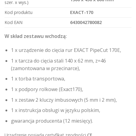
szer. x wys.)
Kod produktu
EXACT-170
Kod EAN
6430042780082
W skład zestawu wchodzą:
1 x urządzenie do cięcia rur EXACT PipeCut 170E,
1 x tarcza do cięcia stali 140 x 62 mm, z=46
(zamontowana w przecinarce),
1 x torba transportowa,
1 x podpory rolkowe (Exact170),
1 x zestaw 2 kluczy imbusowych (5 mm i 2 mm),
1 x instrukcja obsługi w języku polskim,
gwarancja producenta (12 miesięcy).
Urządzenie posiada certyfikat zgodności
CE