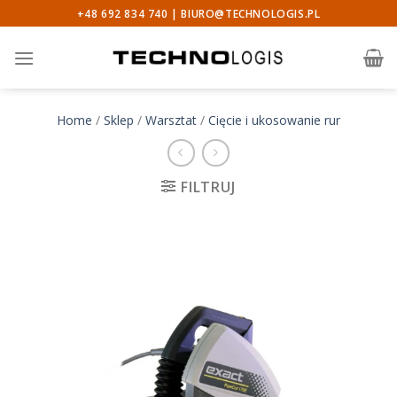
Skip
+48 692 834 740 |
BIURO@TECHNOLOGIS.PL
to
content
Home
/
Sklep
/
Warsztat
/
Cięcie i ukosowanie rur
FILTRUJ