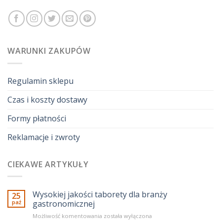
WARUNKI ZAKUPÓW
Regulamin sklepu
Czas i koszty dostawy
Formy płatności
Reklamacje i zwroty
CIEKAWE ARTYKUŁY
Wysokiej jakości taborety dla branży
25
paź
gastronomicznej
Wysokiej
Możliwość komentowania
została wyłączona