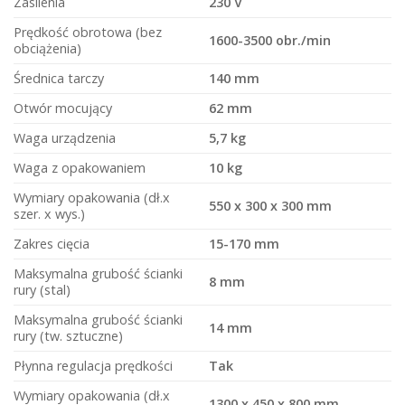
Zasilenia
230 V
Prędkość obrotowa (bez
1600-3500 obr./min
obciążenia)
Średnica tarczy
140 mm
Otwór mocujący
62 mm
Waga urządzenia
5,7 kg
Waga z opakowaniem
10 kg
Wymiary opakowania (dł.x
550 x 300 x 300 mm
szer. x wys.)
Zakres cięcia
15-170 mm
Maksymalna grubość ścianki
8 mm
rury (stal)
Maksymalna grubość ścianki
14 mm
rury (tw. sztuczne)
Płynna regulacja prędkości
Tak
Wymiary opakowania (dł.x
1300 x 450 x 800 mm