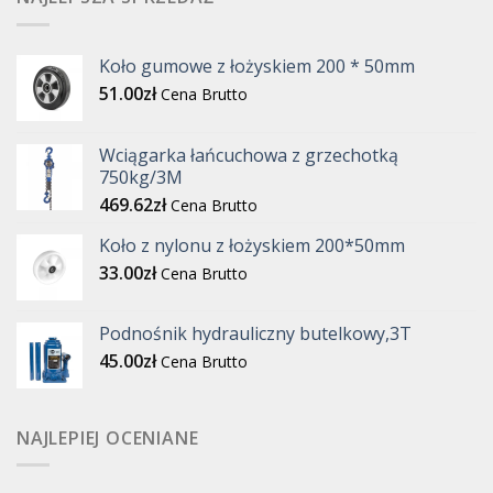
Koło gumowe z łożyskiem 200 * 50mm
51.00
zł
Cena Brutto
Wciągarka łańcuchowa z grzechotką
750kg/3M
469.62
zł
Cena Brutto
Koło z nylonu z łożyskiem 200*50mm
33.00
zł
Cena Brutto
Podnośnik hydrauliczny butelkowy,3T
45.00
zł
Cena Brutto
NAJLEPIEJ OCENIANE