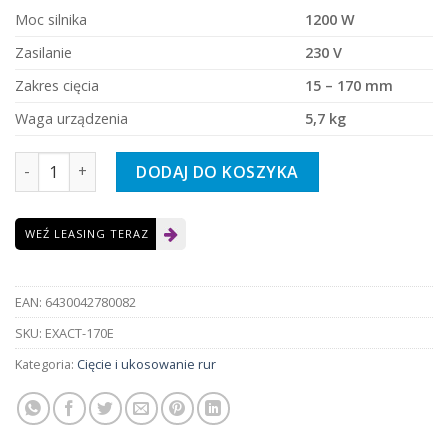
Moc silnika
1200 W
Zasilanie
230 V
Zakres cięcia
15 – 170 mm
Waga urządzenia
5,7 kg
ilość Urządzenie do precyzyjnego cięcia rur EXACT PipeCut 1
DODAJ DO KOSZYKA
WEŹ LEASING TERAZ
EAN:
6430042780082
SKU:
EXACT-170E
Kategoria:
Cięcie i ukosowanie rur