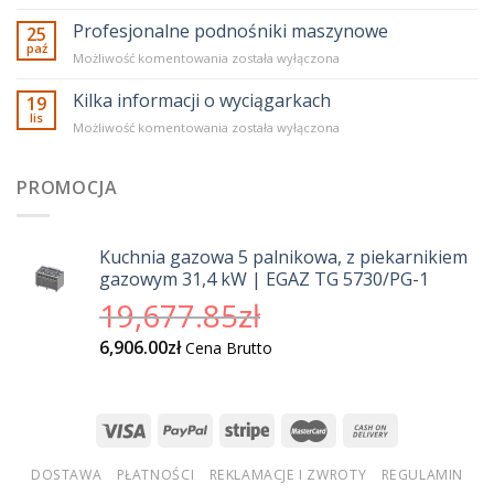
jakości
taborety
Profesjonalne podnośniki maszynowe
25
dla
paź
Profesjonalne
Możliwość komentowania
została wyłączona
branży
podnośniki
gastronomicznej
maszynowe
Kilka informacji o wyciągarkach
19
lis
Kilka
Możliwość komentowania
została wyłączona
informacji
o
wyciągarkach
PROMOCJA
Kuchnia gazowa 5 palnikowa, z piekarnikiem
gazowym 31,4 kW | EGAZ TG 5730/PG-1
Pierwotna
19,677.85
zł
cena
Aktualna
6,906.00
zł
Cena Brutto
wynosiła:
cena
19,677.85zł.
wynosi:
6,906.00zł.
DOSTAWA
PŁATNOŚCI
REKLAMACJE I ZWROTY
REGULAMIN