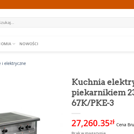
ukaj:
NOMIA
NOWOŚCI
i elektryczne
Kuchnia elektry
piekarnikiem 2
67K/PKE-3
27,260.35
zł
Cena Bru
Brak w magazynie