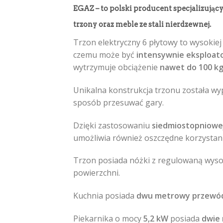
EGAZ
– to
polski producent
specjalizujący
trzony
oraz
meble
ze stali nierdzewnej.
Trzon elektryczny 6 płytowy to wysokie
czemu może być
intensywnie eksploatow
wytrzymuje obciążenie
nawet do 100 kg
Unikalna konstrukcja trzonu została w
sposób przesuwać gary.
Dzięki zastosowaniu
siedmiostopniowej
umożliwia również oszczędne korzystani
Trzon posiada nóżki z regulowaną wyso
powierzchni.
Kuchnia posiada
dwu metrowy przewód 
Piekarnika o mocy
5,2 kW
posiada
dwie 