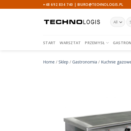
Skip
+48 692 834 740 |
BIURO@TECHNOLOGIS.PL
to
content
Sz
START
WARSZTAT
PRZEMYSŁ
GASTRO
Home
/
Sklep
/
Gastronomia
/
Kuchnie gazowe 