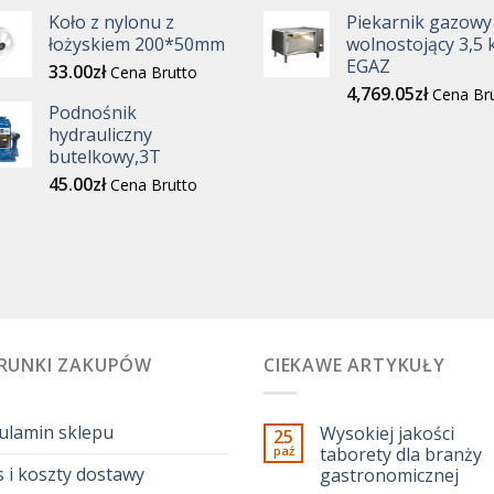
Koło z nylonu z
Piekarnik gazowy
łożyskiem 200*50mm
wolnostojący 3,5
EGAZ
33.00
zł
Cena Brutto
4,769.05
zł
Cena Br
Podnośnik
hydrauliczny
butelkowy,3T
45.00
zł
Cena Brutto
RUNKI ZAKUPÓW
CIEKAWE ARTYKUŁY
ulamin sklepu
Wysokiej jakości
25
paź
taborety dla branży
 i koszty dostawy
gastronomicznej