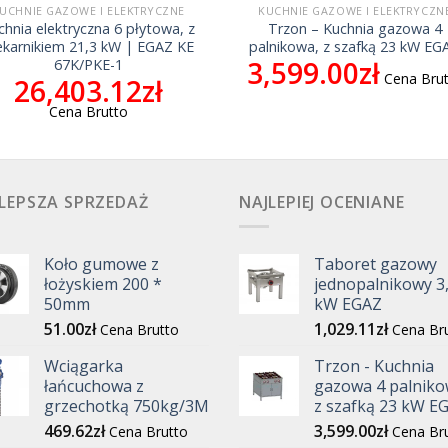
UCHNIE GAZOWE I ELEKTRYCZNE
KUCHNIE GAZOWE I ELEKTRYCZN
chnia elektryczna 6 płytowa, z
Trzon – Kuchnia gazowa 4
ekarnikiem 21,3 kW | EGAZ KE
palnikowa, z szafką 23 kW EG
3,599.00
zł
67K/PKE-1
Cena Bru
26,403.12
zł
Cena Brutto
LEPSZA SPRZEDAŻ
NAJLEPIEJ OCENIANE
Koło gumowe z
Taboret gazowy
łożyskiem 200 *
jednopalnikowy 3
50mm
kW EGAZ
51.00
zł
1,029.11
zł
Cena Brutto
Cena Br
Wciągarka
Trzon - Kuchnia
łańcuchowa z
gazowa 4 palniko
grzechotką 750kg/3M
z szafką 23 kW E
469.62
zł
3,599.00
zł
Cena Brutto
Cena Br