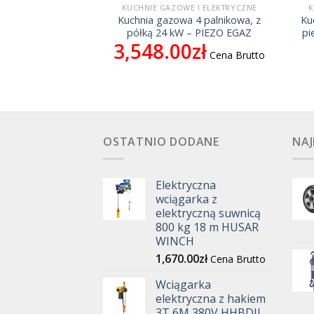
E I ELEKTRYCZNE
KUCHNIE GAZOWE I ELEKTRYCZNE
K
 4 palnikowa, bez
Kuchnia gazowa 4 palnikowa, z
Ku
W – PIEZO EGAZ
półką 24 kW – PIEZO EGAZ
pi
0
zł
3,548.00
zł
Cena Brutto
Cena Brutto
OSTATNIO DODANE
NAJ
Elektryczna
wciągarka z
elektryczną suwnicą
800 kg 18 m HUSAR
WINCH
1,670.00
zł
Cena Brutto
Wciągarka
elektryczna z hakiem
3T 6M 380V HHBDII