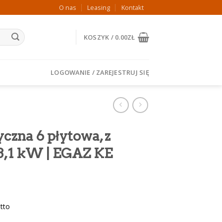
O nas
Leasing
Kontakt
KOSZYK /
0.00
ZŁ
LOGOWANIE / ZAREJESTRUJ SIĘ
czna 6 płytowa, z
3,1 kW | EGAZ KE
tto