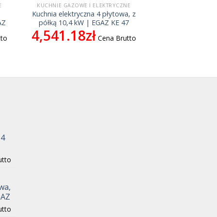
E
KUCHNIE GAZOWE I ELEKTRYCZNE
Kuchnia elektryczna 4 płytowa, z
AZ
półką 10,4 kW | EGAZ KE 47
4,541.18
zł
tto
Cena Brutto
,4
utto
wa,
GAZ
utto