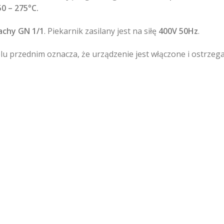
50 – 275°C.
lachy GN 1/1
. Piekarnik zasilany jest na siłę
400V 50Hz
.
elu przednim oznacza, że urządzenie jest włączone i ostrz