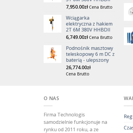
7,950.00
zł
Cena Brutto
Wciągarka
elektryczna z hakiem
2T 6M 380V HHBDII
6,749.00
zł
Cena Brutto
Podnośnik masztowy
teleskopowy 6 m DC z
baterią - ulepszony
26,774.00
zł
Cena Brutto
O NAS
WA
Firma Technologis
Reg
samodzielnie funkcjonuje na
Czas
rynku od 2011 roku, a ze