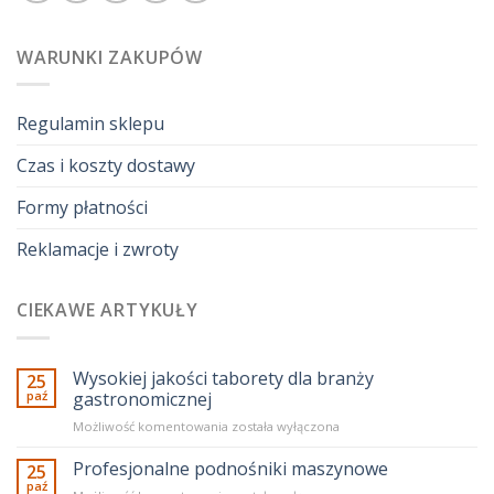
WARUNKI ZAKUPÓW
Regulamin sklepu
Czas i koszty dostawy
Formy płatności
Reklamacje i zwroty
CIEKAWE ARTYKUŁY
Wysokiej jakości taborety dla branży
25
paź
gastronomicznej
Wysokiej
Możliwość komentowania
została wyłączona
jakości
taborety
Profesjonalne podnośniki maszynowe
25
dla
paź