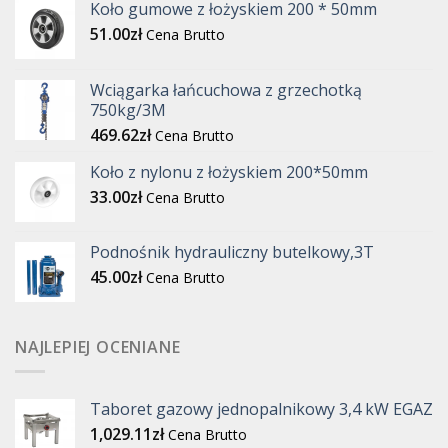
Koło gumowe z łożyskiem 200 * 50mm
51.00
zł
Cena Brutto
Wciągarka łańcuchowa z grzechotką
750kg/3M
469.62
zł
Cena Brutto
Koło z nylonu z łożyskiem 200*50mm
33.00
zł
Cena Brutto
Podnośnik hydrauliczny butelkowy,3T
45.00
zł
Cena Brutto
NAJLEPIEJ OCENIANE
Taboret gazowy jednopalnikowy 3,4 kW EGAZ
1,029.11
zł
Cena Brutto