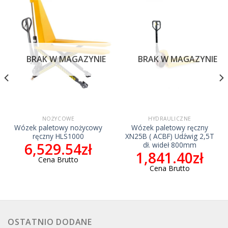
BRAK W MAGAZYNIE
BRAK W MAGAZYNIE
NOŻYCOWE
HYDRAULICZNE
Wózek paletowy nożycowy
Wózek paletowy ręczny
ręczny HLS1000
XN25B ( ACBF) Udźwig 2,5T
6,529.54
zł
dł. wideł 800mm
1,841.40
zł
Cena Brutto
Cena Brutto
OSTATNIO DODANE