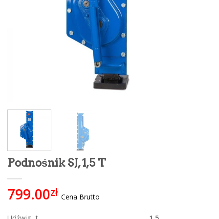
Podnośnik SJ, 1,5 T
799.00
zł
Cena Brutto
Udźwig, t
1,5