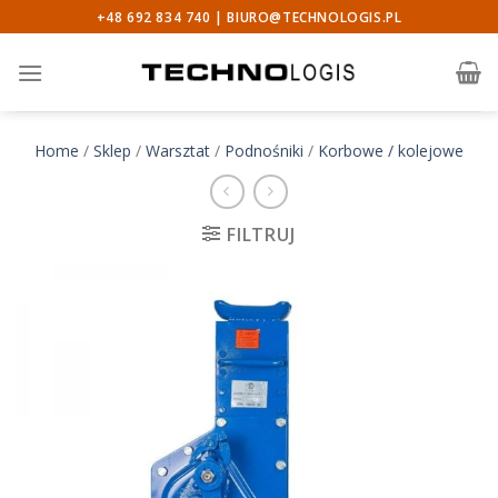
Skip
+48 692 834 740 |
BIURO@TECHNOLOGIS.PL
to
content
Home
/
Sklep
/
Warsztat
/
Podnośniki
/
Korbowe / kolejowe
FILTRUJ