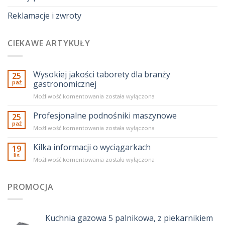
Reklamacje i zwroty
CIEKAWE ARTYKUŁY
Wysokiej jakości taborety dla branży
25
paź
gastronomicznej
Wysokiej
Możliwość komentowania
została wyłączona
jakości
taborety
Profesjonalne podnośniki maszynowe
25
dla
paź
Profesjonalne
Możliwość komentowania
została wyłączona
branży
podnośniki
gastronomicznej
maszynowe
Kilka informacji o wyciągarkach
19
lis
Kilka
Możliwość komentowania
została wyłączona
informacji
o
wyciągarkach
PROMOCJA
Kuchnia gazowa 5 palnikowa, z piekarnikiem