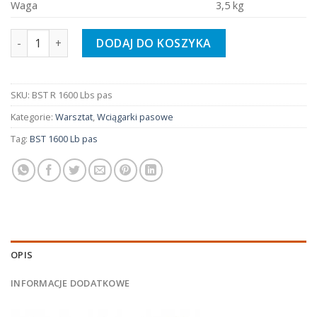
Waga
3,5 kg
ilość Wciągarka ręczna, z pasem BST R 1600 Lbs
DODAJ DO KOSZYKA
SKU:
BST R 1600 Lbs pas
Kategorie:
Warsztat
,
Wciągarki pasowe
Tag:
BST 1600 Lb pas
OPIS
INFORMACJE DODATKOWE