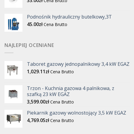
33.00
zł
Cena Brutto
Podnośnik hydrauliczny butelkowy,3T
45.00
zł
Cena Brutto
NAJLEPIEJ OCENIANE
Taboret gazowy jednopalnikowy 3,4 kW EGAZ
1,029.11
zł
Cena Brutto
Trzon - Kuchnia gazowa 4 palnikowa, z
szafką 23 kW EGAZ
3,599.00
zł
Cena Brutto
Piekarnik gazowy wolnostojący 3,5 kW EGAZ
4,769.05
zł
Cena Brutto