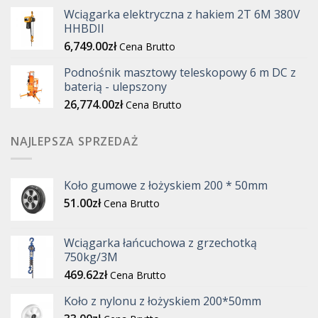
Wciągarka elektryczna z hakiem 2T 6M 380V
HHBDII
6,749.00
zł
Cena Brutto
Podnośnik masztowy teleskopowy 6 m DC z
baterią - ulepszony
26,774.00
zł
Cena Brutto
NAJLEPSZA SPRZEDAŻ
Koło gumowe z łożyskiem 200 * 50mm
51.00
zł
Cena Brutto
Wciągarka łańcuchowa z grzechotką
750kg/3M
469.62
zł
Cena Brutto
Koło z nylonu z łożyskiem 200*50mm