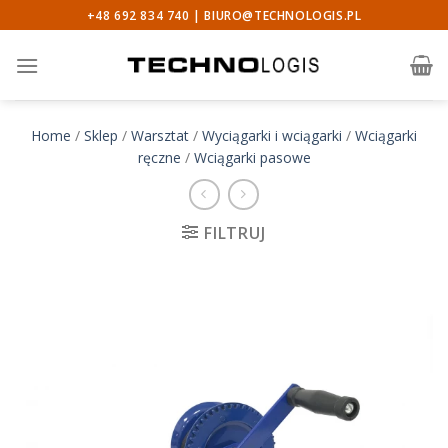
Skip
+48 692 834 740 |
BIURO@TECHNOLOGIS.PL
to
content
Home
/
Sklep
/
Warsztat
/
Wyciągarki i wciągarki
/
Wciągarki
ręczne
/
Wciągarki pasowe
FILTRUJ