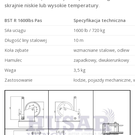
skrajnie niskie lub wysokie temperatury
.
BST R 1600lbs Pas
Specyfikacja techniczna
Siła uciągu
1600 lb / 720 kg
Długość liny stalowej
10 m
Koła zębate
wzmacniane stalowe, odlew
Hamulec
zapadkowy, dwukierunkowy
Waga
3,5 kg
Zastosowanie
łodzie, pojazdy mechaniczne, 