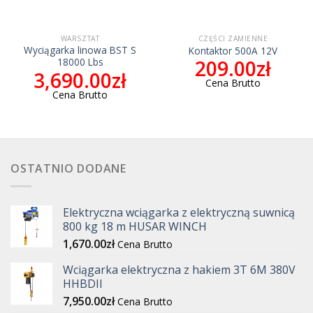
WARSZTAT
CZĘŚCI ZAMIENNE
Wyciągarka linowa BST S
Kontaktor 500A 12V
18000 Lbs
209.00
zł
3,690.00
zł
Cena Brutto
Cena Brutto
OSTATNIO DODANE
Elektryczna wciągarka z elektryczną suwnicą
800 kg 18 m HUSAR WINCH
1,670.00
zł
Cena Brutto
Wciągarka elektryczna z hakiem 3T 6M 380V
HHBDII
7,950.00
zł
Cena Brutto