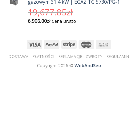
gazowym 31,4 kW | EGAZ TG 5730/PG-1
Pierwotna
19,677.85
zł
cena
Aktualna
6,906.00
zł
Cena Brutto
wynosiła:
cena
19,677.85zł.
wynosi:
6,906.00zł.
DOSTAWA
PŁATNOŚCI
REKLAMACJE I ZWROTY
REGULAMIN
Copyright 2026 ©
WebAndSeo